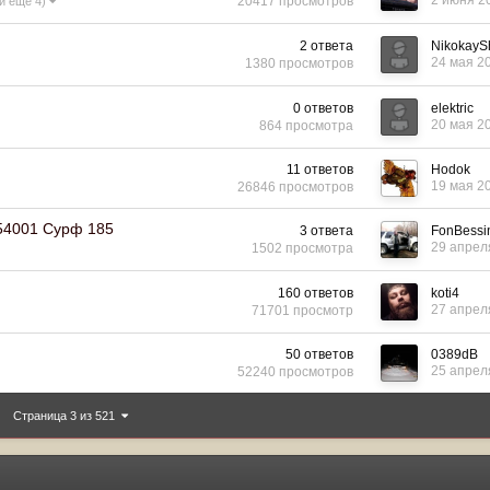
2 июня 2
20417
просмотров
(и ещё 4)
2
ответа
Nikokay
24 мая 2
1380
просмотров
0
ответов
elektric
20 мая 2
864
просмотра
11
ответов
Hodok
19 мая 2
26846
просмотров
-54001 Сурф 185
3
ответа
FonBessi
29 апрел
1502
просмотра
160
ответов
koti4
27 апрел
71701
просмотр
50
ответов
0389dB
25 апрел
52240
просмотров
Страница 3 из 521