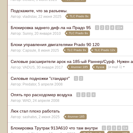
Подскажите, что за разъемы.
TLC Prado 9x
Автор:
vladislav
,
22 июня 2025
Блокировка заднего диф-ла на Прадо 95
1
2
3
4
15
TLC Prado 9x
Автор:
Sunny
,
20 января 2010
Блоки управления двигателями Prado 90 120
TLC Prado 9x
TLC Prado 12x
Автор:
Capsule
,
8 июня 2025
Силовые расширители арок на 185-ый Раннер/Сурф. Нужен ав
(и ещё 1)
4runner 185
Кузов
Автор:
VADUS
,
30 января 2017
Силовые подножки "стандарт"
1
2
Автор:
Predator
,
5 апреля 2008
Опять про расходомер воздуха
1
2
3
4
Автор:
WAD
,
24 апреля 2008
Люк стал плохо работать
4runner 185
Автор:
sashatvs
,
2 июня 2025
Блокировка Трутрак 913А610 что там внутри
1
2
3
4
5