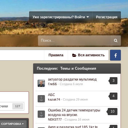
Уже зарегистрированы? Войти
Регистрация
Fa
Правила
Вся активность
Последние:
Темы
и Сообщения
актуатор раздатки мультимод
3
ГлеББ
- Создана
6 июля
АБС
4
kazak74
- Создана
29 июня
счики
127
Ошибка 24 датчик температуры
10
воздуха на впуске.
NEKST77
- Создана
16 июня
СОРТИРОВКА
Акпп и раздатка surf 185 1kz te