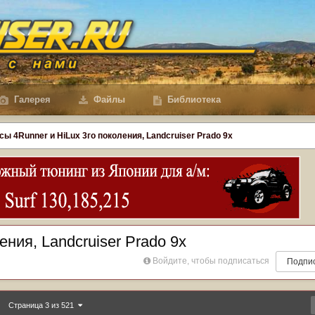
Галерея
Файлы
Библиотека
сы 4Runner и HiLux 3го поколения, Landсruiser Prado 9x
ения, Landсruiser Prado 9x
Войдите, чтобы подписаться
Подпи
Страница 3 из 521