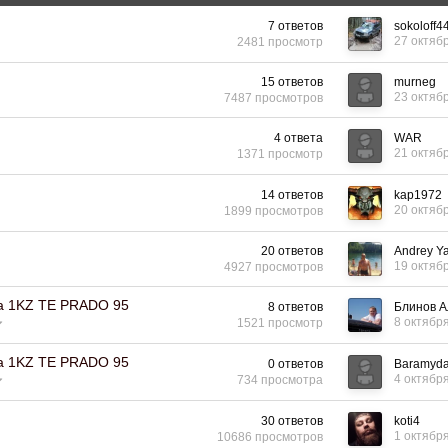
7
ответов
sokoloff4
27 октяб
2481
просмотр
15
ответов
murneg
23 октяб
7487
просмотров
4
ответа
WAR
21 октяб
1371
просмотр
14
ответов
kap1972
20 октяб
1899
просмотров
20
ответов
Andrey Y
19 октяб
4927
просмотров
ма 1KZ TE PRADO 95
8
ответов
Блинов А
8 октябр
1521
просмотр
ма 1KZ TE PRADO 95
0
ответов
Baramyd
4 октябр
734
просмотра
30
ответов
koti4
1 октябр
10686
просмотров