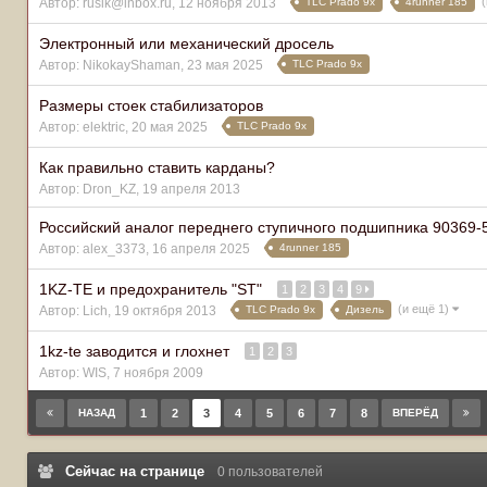
TLC Prado 9x
4runner 185
Автор:
rusik@inbox.ru
,
12 ноября 2013
Электронный или механический дросель
TLC Prado 9x
Автор:
NikokayShaman
,
23 мая 2025
Размеры стоек стабилизаторов
TLC Prado 9x
Автор:
elektric
,
20 мая 2025
Как правильно ставить карданы?
Автор:
Dron_KZ
,
19 апреля 2013
Российский аналог переднего ступичного подшипника 90369
4runner 185
Автор:
alex_3373
,
16 апреля 2025
1KZ-TE и предохранитель "ST"
1
2
3
4
9
(и ещё 1)
TLC Prado 9x
Дизель
Автор:
Lich
,
19 октября 2013
1kz-te заводится и глохнет
1
2
3
Автор:
WIS
,
7 ноября 2009
НАЗАД
1
2
3
4
5
6
7
8
ВПЕРЁД
Сейчас на странице
0 пользователей