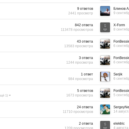
9
ответов
Блинов А
9 сентяб
2441
просмотр
842
ответа
X-Form
8 сентяб
113478
просмотров
43
ответа
FonBessi
6 сентяб
13583
просмотра
3
ответа
FonBessi
6 сентяб
1244
просмотра
1
ответ
Serjik
6 сентяб
984
просмотра
5
ответов
FonBessi
5 сентяб
1673
просмотра
ещё 1)
24
ответа
SergeyN
14 август
11710
просмотров
2
ответа
elektric
4 августа
1209
просмотров