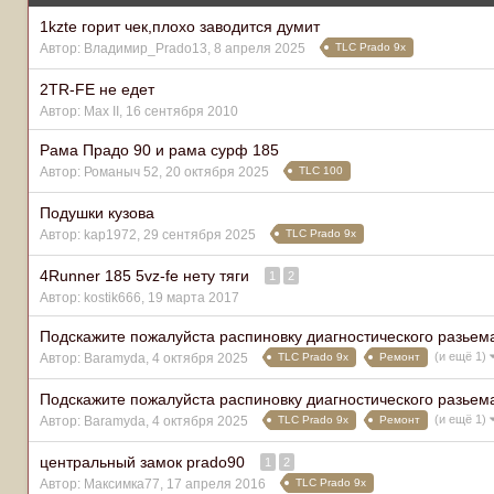
1kzte горит чек,плохо заводится думит
TLC Prado 9x
Автор:
Владимир_Prado13
,
8 апреля 2025
2TR-FE не едет
Автор:
Max II
,
16 сентября 2010
Рама Прадо 90 и рама сурф 185
TLC 100
Автор:
Романыч 52
,
20 октября 2025
Подушки кузова
TLC Prado 9x
Автор:
kap1972
,
29 сентября 2025
4Runner 185 5vz-fe нету тяги
1
2
Автор:
kostik666
,
19 марта 2017
Подскажите пожалуйста распиновку диагностического разье
(и ещё 1)
TLC Prado 9x
Ремонт
Автор:
Baramyda
,
4 октября 2025
Подскажите пожалуйста распиновку диагностического разье
(и ещё 1)
TLC Prado 9x
Ремонт
Автор:
Baramyda
,
4 октября 2025
центральный замок prado90
1
2
TLC Prado 9x
Автор:
Максимка77
,
17 апреля 2016