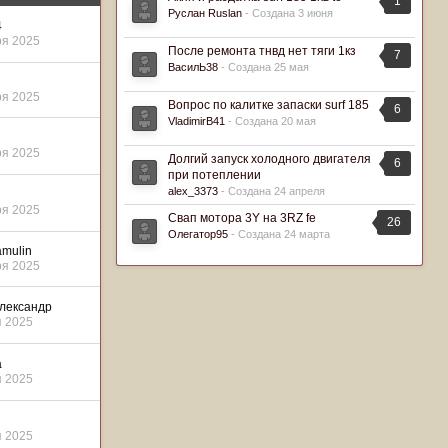
1
Руслан Ruslan
- Создана
3 июня
4
ря 2025
После ремонта тнвд нет тяги 1кз
7
ВасилЬ38
- Создана
25 мая
ря 2025
Вопрос по калитке запаски surf 185
6
VladimirB41
- Создана
20 мая
ря 2025
Долгий запуск холодного двигателя
6
при потеплении
alex_3373
- Создана
24 апреля
ря 2025
Свап мотора 3Y на 3RZ fe
26
Олегатор95
- Создана
24 марта
amulin
ря 2025
лександр
я 2025
a
я 2025
я 2025