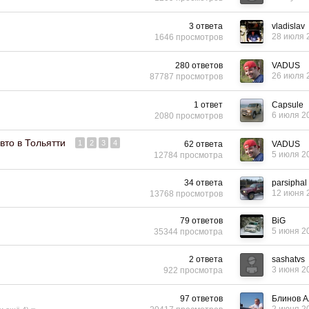
3
ответа
vladislav
28 июля 
1646
просмотров
280
ответов
VADUS
26 июля 
87787
просмотров
1
ответ
Capsule
6 июля 2
2080
просмотров
то в Тольятти
1
2
3
4
62
ответа
VADUS
5 июля 2
12784
просмотра
34
ответа
parsiphal
12 июня 
13768
просмотров
79
ответов
BiG
5 июня 2
35344
просмотра
2
ответа
sashatvs
3 июня 2
922
просмотра
97
ответов
Блинов А