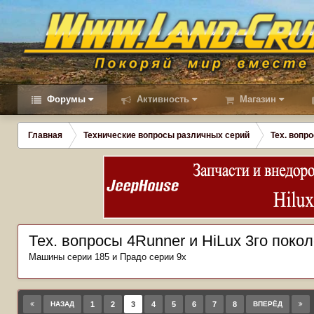
Форумы
Активность
Магазин
Главная
Технические вопросы различных серий
Тех. вопро
Тех. вопросы 4Runner и HiLux 3го покол
Машины серии 185 и Прадо серии 9х
НАЗАД
1
2
3
4
5
6
7
8
ВПЕРЁД