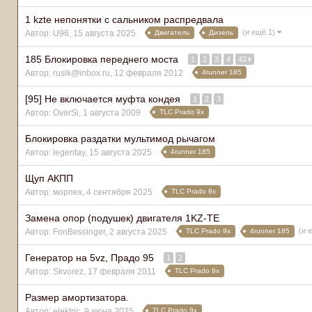
1 kzte непонятки с сальником распредвала
(и ещё 1)
Двигатель
Дизель
Автор:
U96
,
15 августа 2025
185 Блокировка переднего моста
1
2
3
4
43
4runner 185
Автор:
rusik@inbox.ru
,
12 февраля 2012
[95] Не включается муфта кондея
1
2
3
TLC Prado 9x
Автор:
OverSi
,
1 августа 2009
Блокировка раздатки мультимод рычагом
4runner 185
Автор:
legentay
,
15 августа 2025
Щуп АКПП
TLC Prado 9x
Автор:
морпех
,
4 сентября 2025
Замена опор (подушек) двигателя 1KZ-TE
(и 
TLC Prado 9x
4runner 185
Автор:
FonBessinger
,
2 августа 2025
Генератор на 5vz, Прадо 95
1
2
TLC Prado 9x
Автор:
Skvorez
,
17 февраля 2011
Размер амортизатора.
TLC Prado 9x
Автор:
elektric
,
9 июня 2025