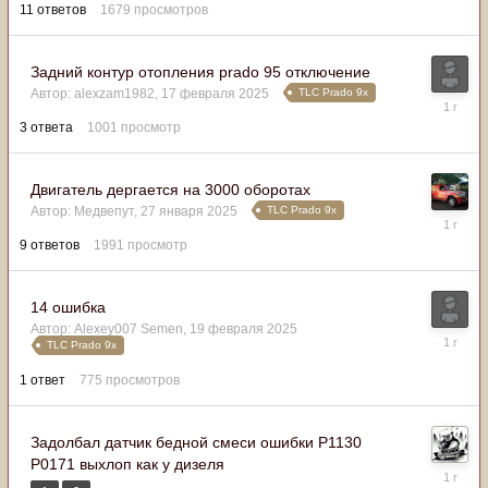
11
ответов
1679
просмотров
Задний контур отопления prado 95 отключение
TLC Prado 9x
Автор:
alexzam1982
,
17 февраля 2025
25
февраля
3
ответа
1001
просмотр
2025
Двигатель дергается на 3000 оборотах
TLC Prado 9x
Автор:
Медвепут
,
27 января 2025
23
февраля
9
ответов
1991
просмотр
2025
14 ошибка
Автор:
Alexey007 Semen
,
19 февраля 2025
19
TLC Prado 9x
февраля
2025
1
ответ
775
просмотров
Задолбал датчик бедной смеси ошибки Р1130
Р0171 выхлоп как у дизеля
16
февраля