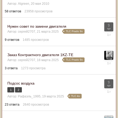
марта
Автор:
Algreen
,
20 мая 2010
2025
58
ответов
23958
просмотров
Нужен совет по замени двигателя
TLC Prado 9x
Автор:
сергей2707
,
21 марта 2025
23
марта
9
ответов
1485
просмотров
2025
Заказ Контрактного двигателя 1KZ-TE
TLC Prado 9x
Автор:
сергей2707
,
18 марта 2025
23
марта
3
ответа
1273
просмотра
2025
Подсос воздуха
1
2
21
марта
TLC 4x
Автор:
Рафаэль_1995
,
19 марта 2025
2025
23
ответа
2640
просмотров