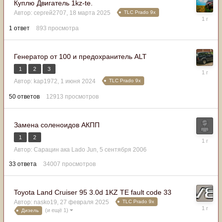
Куплю Двигатель 1kz-te.
TLC Prado 9x
Автор:
сергей2707
,
18 марта 2025
18
марта
1
ответ
893
просмотра
2025
Генератор от 100 и предохранитель ALT
1
2
3
18
марта
TLC Prado 9x
Автор:
kap1972
,
1 июня 2024
2025
50
ответов
12913
просмотров
Замена соленоидов АКПП
1
2
8
марта
Автор:
Сарацин ака Lado Jun
,
5 сентября 2006
2025
33
ответа
34007
просмотров
Toyota Land Cruiser 95 3.0d 1KZ TE fault code 33
TLC Prado 9x
Автор:
nasko19
,
27 февраля 2025
3
(и ещё 1)
Дизель
марта
2025