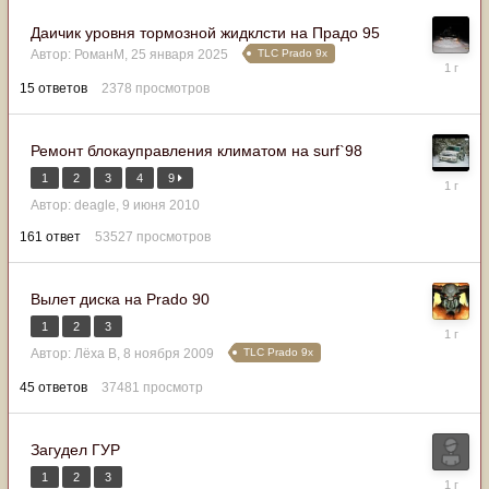
Даичик уровня тормозной жидклсти на Прадо 95
TLC Prado 9x
Автор:
РоманМ
,
25 января 2025
9
апреля
15
ответов
2378
просмотров
2025
Ремонт блокауправления климатом на surf`98
1
2
3
4
9
3
апреля
Автор:
deagle
,
9 июня 2010
2025
161
ответ
53527
просмотров
Вылет диска на Prado 90
1
2
3
25
марта
TLC Prado 9x
Автор:
Лёха В
,
8 ноября 2009
2025
45
ответов
37481
просмотр
Загудел ГУР
1
2
3
24