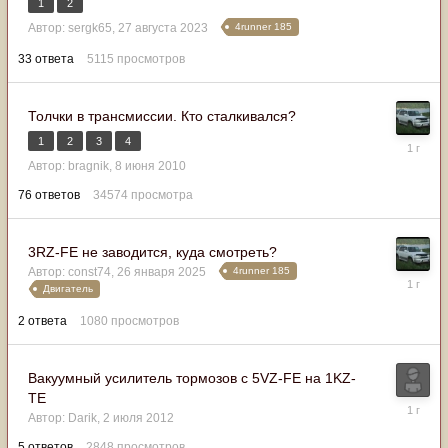
1
2
2025
4runner 185
Автор:
sergk65
,
27 августа 2023
33
ответа
5115
просмотров
Толчки в трансмиссии. Кто сталкивался?
1
2
3
4
8
февраля
Автор:
bragnik
,
8 июня 2010
2025
76
ответов
34574
просмотра
3RZ-FE не заводится, куда смотреть?
4runner 185
Автор:
const74
,
26 января 2025
8
Двигатель
февраля
2025
2
ответа
1080
просмотров
Вакуумный усилитель тормозов с 5VZ-FE на 1KZ-
TE
7
Автор:
Darik
,
2 июля 2012
февраля
2025
5
ответов
2848
просмотров