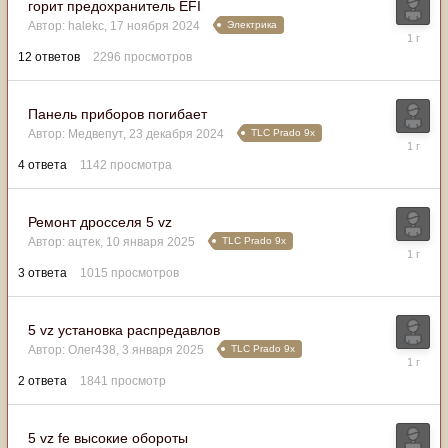
горит предохранитель EFI
Электрика
Автор:
halekc
,
17 ноября 2024
26
января
12
ответов
2296
просмотров
2025
Панель приборов погибает
TLC Prado 9x
Автор:
Медвепут
,
23 декабря 2024
26
января
4
ответа
1142
просмотра
2025
Ремонт дросселя 5 vz
TLC Prado 9x
Автор:
ацтек
,
10 января 2025
26
января
3
ответа
1015
просмотров
2025
5 vz установка распредавлов
TLC Prado 9x
Автор:
Олег438
,
3 января 2025
26
января
2
ответа
1841
просмотр
2025
5 vz fe высокие обороты