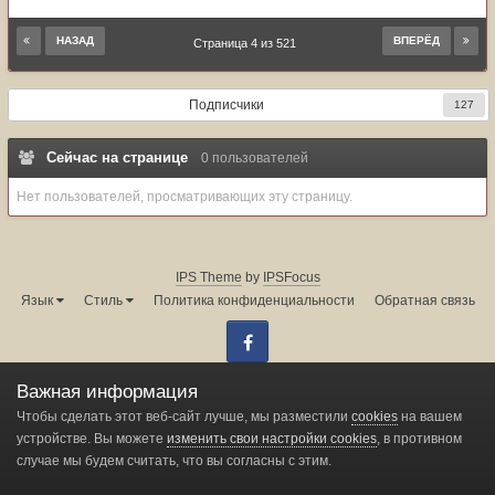
НАЗАД
ВПЕРЁД
Страница 4 из 521
Подписчики
127
Сейчас на странице
0 пользователей
Нет пользователей, просматривающих эту страницу.
IPS Theme
by
IPSFocus
Язык
Стиль
Политика конфиденциальности
Обратная связь
Facebook
Администрация форума:
info@land-cruiser.ru
Важная информация
Powered by Invision Community
Чтобы сделать этот веб-сайт лучше, мы разместили
cookies
на вашем
устройстве. Вы можете
изменить свои настройки cookies
, в противном
случае мы будем считать, что вы согласны с этим.
Change privacy settings