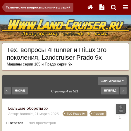
Технические вопросы различных серий
Тех. вопросы 4Runner и HiLux 3го
поколения, Landсruiser Prado 9x
Машины серии 185 и Прадо серии 9х
СОРТИРОВКА
НАЗАД
ВПЕРЁД
Страница 4 из 521
Большие обороты хх
TLC Prado 9x
Ремонт
Автор:
hommie
,
21 марта 2025
25
апреля
11
ответов
1909
просмотров
2025