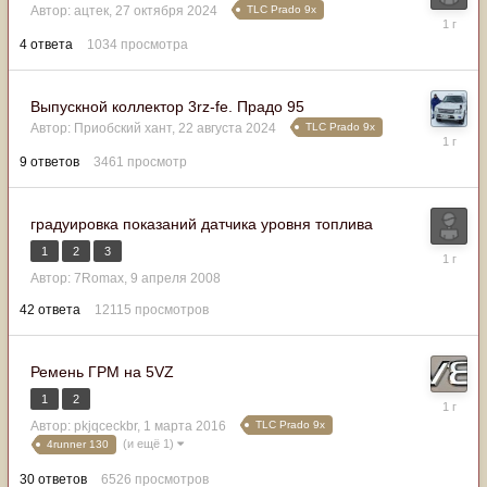
TLC Prado 9x
Автор:
ацтек
,
27 октября 2024
26
января
4
ответа
1034
просмотра
2025
Выпускной коллектор 3rz-fe. Прадо 95
TLC Prado 9x
Автор:
Приобский хант
,
22 августа 2024
22
января
9
ответов
3461
просмотр
2025
градуировка показаний датчика уровня топлива
1
2
3
20
января
Автор:
7Romax
,
9 апреля 2008
2025
42
ответа
12115
просмотров
Ремень ГРМ на 5VZ
1
2
18
января
TLC Prado 9x
Автор:
pkjqceckbr
,
1 марта 2016
2025
(и ещё 1)
4runner 130
30
ответов
6526
просмотров