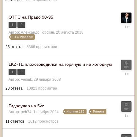
ОТТС на Прадо 90-95
1
2
6
февраля
Автор:
Александр Горскин
,
20 августа 2018
2025
TLC Prado 9x
23
ответа
8366
просмотров
1KZ-TE плохозоводился на горячую и на холодную
1
2
27
января
Автор:
Vesnik
,
29 января 2008
2025
23
ответа
10823
просмотра
Гидроудар на 5vz
4runner 185
Ремонт
Автор:
petr74
,
1 ноября 2024
27
января
11
ответов
1612
просмотров
2025