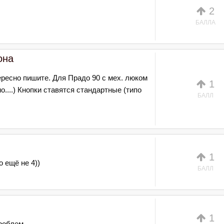
2
БАЛЛА
она
ересно пишите. Для Прадо 90 с мех. люком
1
....) Кнопки ставятся стандартные (типо
БАЛЛ
1
о ещё не 4))
БАЛЛ
1
проблем