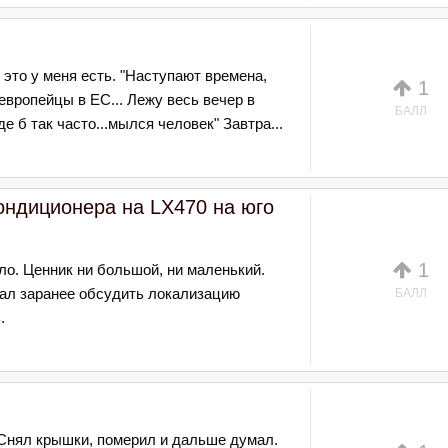
и это у меня есть. "Наступают времена,
1
европейцы в ЕС... Лежу весь вечер в
БАЛЛ
де б так часто...мылся человек" Завтра...
ондиционера на LX470 на юго
1
ело. Ценник ни большой, ни маленький.
вал заранее обсудить локализацию
БАЛЛ
.
 Снял крышки, померил и дальше думал.