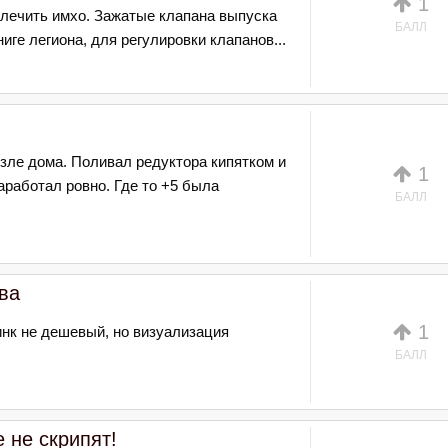
1
 лечить имхо. Зажатые клапана выпуска
БАЛЛ
ге легиона, для регулировки клапанов...
озле дома. Поливал редуктора кипятком и
1
заработал ровно. Где то +5 была
БАЛЛ
ва
1
инк не дешевый, но визуализация
БАЛЛ
 не скрипят!