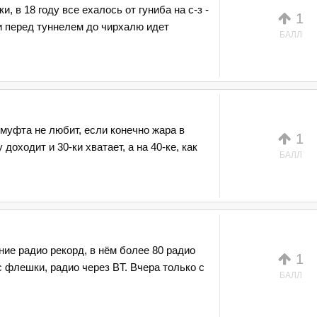
, в 18 году все ехалось от гуниба на с-з -
1
и перед туннелем до чирхалю идет
БАЛЛ
 муфта не любит, если конечно жара в
1
 доходит и 30-ки хватает, а на 40-ке, как
БАЛЛ
ие радио рекорд, в нём более 80 радио
1
с флешки, радио через BT. Вчера только с
БАЛЛ