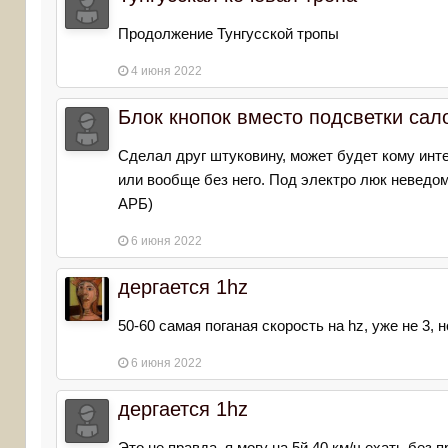
Продолжение Тунгусской тропы
4 июня 2022
Блок кнопок вместо подсветки сал
Сделал друг штуковину, может будет кому инт
или вообще без него. Под электро люк неведомо
АРБ)
6 июня 2022
дергается 1hz
50-60 самая поганая скорость на hz, уже не 3, н
6 июня 2022
дергается 1hz
Это не правда ,я могу на 5й 40 км/ч ехать без 