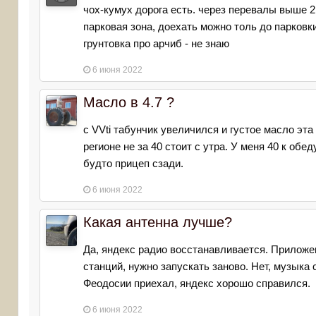
чох-кумух дорога есть. через перевалы выше 2ки
парковая зона, доехать можно толь до парковк
грунтовка про арчиб - не знаю
6 июня 2022
Масло в 4.7 ?
с VVti табунчик увеличился и густое масло эта
регионе не за 40 стоит с утра. У меня 40 к обеду
будто прицеп сзади.
6 июня 2022
Какая антенна лучше?
Да, яндекс радио восстанавливается. Приложен
станций, нужно запускать заново. Нет, музыка 
Феодосии приехал, яндекс хорошо справился.
6 июня 2022