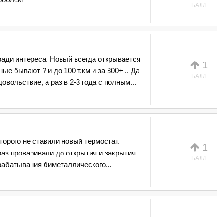
БАЛЛ
 ради интереса. Новый всегда открывается
1
е бывают ? и до 100 т.км и за 300+... Да
БАЛЛ
довольствие, а раз в 2-3 года с полным...
торого не ставили новый термостат.
1
раз проваривали до открытия и закрытия.
БАЛЛ
абатывания биметаллического...