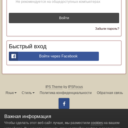
Не рекомендуется на общедоступных компьютерах
Войти
Забыли пароль?
Быстрый вход
Войти через Facebook
IPS Theme
by
IPSFocus
Язык
Стиль
Политика конфиденциальности
Обратная связь
Facebook
Администрация форума:
info@land-cruiser.ru
Важная информация
Powered by Invision Community
Чтобы сделать этот веб-сайт лучше, мы разместили
cookies
на вашем