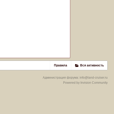
Правила
Вся активность
Администрация форума:
info@land-cruiser.ru
Powered by Invision Community