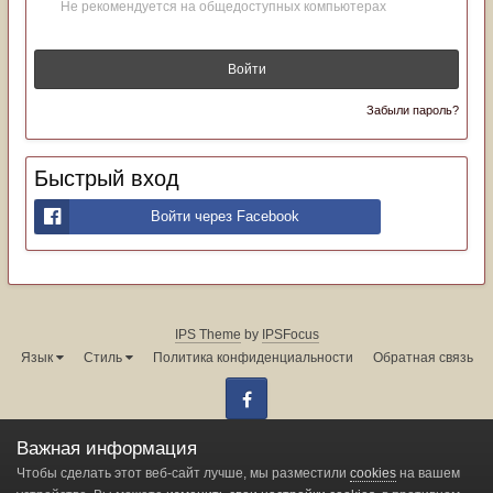
Не рекомендуется на общедоступных компьютерах
Войти
Забыли пароль?
Быстрый вход
Войти через Facebook
IPS Theme
by
IPSFocus
Язык
Стиль
Политика конфиденциальности
Обратная связь
Facebook
Администрация форума:
info@land-cruiser.ru
Важная информация
Powered by Invision Community
Чтобы сделать этот веб-сайт лучше, мы разместили
cookies
на вашем