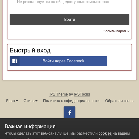
Не рекомендуется на общедоступных компьютерах
Войти
Забыли пароль?
Быстрый вход
Войти через Facebook
IPS Theme
by
IPSFocus
Язык
Стиль
Политика конфиденциальности
Обратная связь
Facebook
Администрация форума:
info@land-cruiser.ru
Важная информация
Powered by Invision Community
Чтобы сделать этот веб-сайт лучше, мы разместили
cookies
на вашем