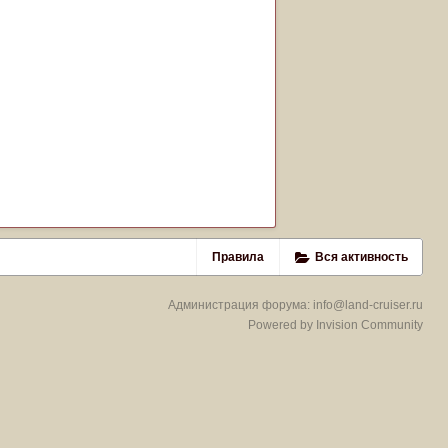
Правила
Вся активность
Администрация форума:
info@land-cruiser.ru
Powered by Invision Community