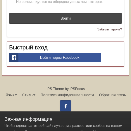
Не рекомендуется на общедоступных компьютерах
Войти
Забыли пароль?
Быстрый вход
Войти через Facebook
IPS Theme
by
IPSFocus
Язык
Стиль
Политика конфиденциальности
Обратная связь
Facebook
Администрация форума:
info@land-cruiser.ru
Важная информация
Powered by Invision Community
Чтобы сделать этот веб-сайт лучше, мы разместили
cookies
на вашем