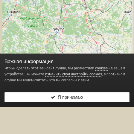
Важная информация
Чтобы сделать этот веб-сайт лучше, мы разместили
cookies
на вашем
устройстве. Вы можете
изменить свои настройки cookies
, в противном
случае мы будем считать, что вы согласны с этим.
Я принимаю
Leaflet
| ©
OpenStreetMap
contributors
Показано
1
маркеров