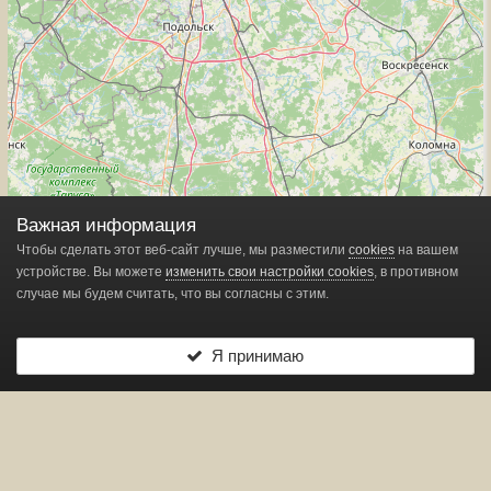
Важная информация
Чтобы сделать этот веб-сайт лучше, мы разместили
cookies
на вашем
устройстве. Вы можете
изменить свои настройки cookies
, в противном
случае мы будем считать, что вы согласны с этим.
Я принимаю
Leaflet
| ©
OpenStreetMap
contributors
Показано
1
маркеров