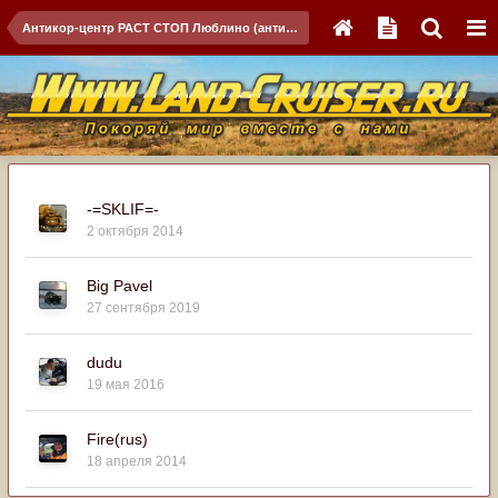
Антикор-центр РАСТ СТОП Люблино (антикор,мойка рамы,днища)
-=SKLIF=-
2 октября 2014
Big Pavel
27 сентября 2019
dudu
19 мая 2016
Fire(rus)
18 апреля 2014