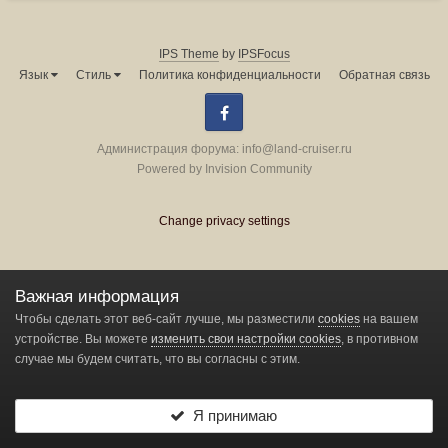
hayack
2 января 2016
IPS Theme
by
IPSFocus
Язык
Стиль
Политика конфиденциальности
Обратная связь
nholod
14 января 2018
Facebook
Администрация форума:
info@land-cruiser.ru
ontheroadagain
Powered by Invision Community
14 января
Change privacy settings
P561
16 марта 2020
provotor88
Важная информация
8 июня 2015
Чтобы сделать этот веб-сайт лучше, мы разместили
cookies
на вашем
устройстве. Вы можете
изменить свои настройки cookies
, в противном
случае мы будем считать, что вы согласны с этим.
RAX
16 мая 2017
Я принимаю
Rock-Star