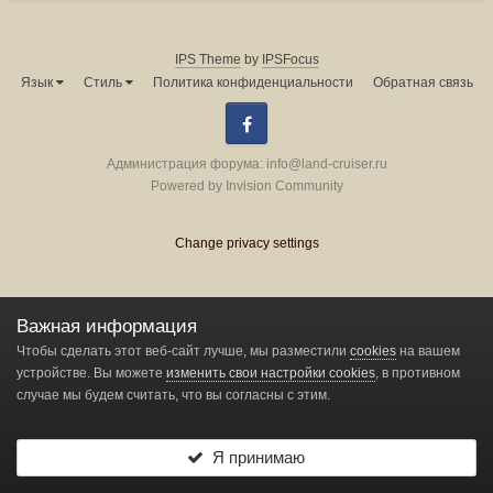
IPS Theme
by
IPSFocus
Язык
Стиль
Политика конфиденциальности
Обратная связь
Facebook
Администрация форума:
info@land-cruiser.ru
Powered by Invision Community
Change privacy settings
Важная информация
Чтобы сделать этот веб-сайт лучше, мы разместили
cookies
на вашем
устройстве. Вы можете
изменить свои настройки cookies
, в противном
случае мы будем считать, что вы согласны с этим.
Я принимаю