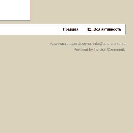
Правила
Вся активность
Администрация форума:
info@land-cruiser.ru
Powered by Invision Community