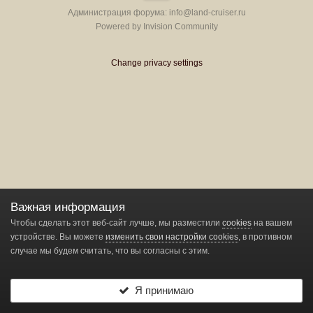
Администрация форума:
info@land-cruiser.ru
Powered by Invision Community
Change privacy settings
Важная информация
Чтобы сделать этот веб-сайт лучше, мы разместили
cookies
на вашем
устройстве. Вы можете
изменить свои настройки cookies
, в противном
случае мы будем считать, что вы согласны с этим.
Я принимаю