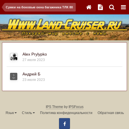
Сумки на боковые окна багажника ТЛК 80
Alex Prylypko
27 июля 2023
Андрей Б
23 июля 2023
IPS Theme
by
IPSFocus
Язык
Стиль
Политика конфиденциальности
Обратная связь
Facebook