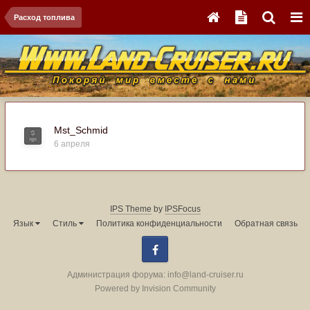
Расход топлива
Mst_Schmid
6 апреля
IPS Theme
by
IPSFocus
Язык
Стиль
Политика конфиденциальности
Обратная связь
Facebook
Администрация форума:
info@land-cruiser.ru
Powered by Invision Community