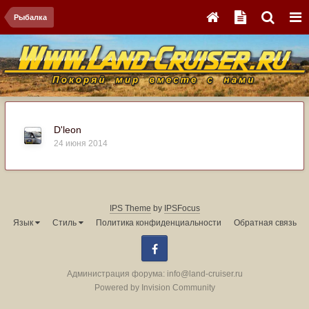
Рыбалка
D'leon
24 июня 2014
IPS Theme
by
IPSFocus
Язык
Стиль
Политика конфиденциальности
Обратная связь
Facebook
Администрация форума:
info@land-cruiser.ru
Powered by Invision Community