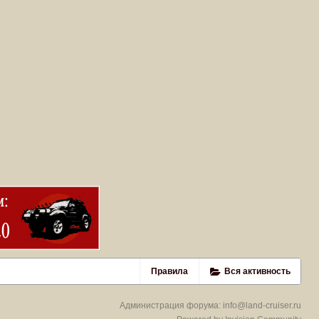
Правила
Вся активность
Администрация форума:
info@land-cruiser.ru