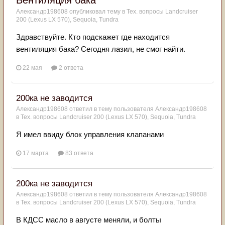
Вентиляция бака
Александр198608
опубликовал тему в
Тех. вопросы Landcruiser
200 (Lexus LX 570), Sequoia, Tundra
Здравствуйте. Кто подскажет где находится
вентиляция бака? Сегодня лазил, не смог найти.
22 мая
2 ответа
200ка не заводится
Александр198608
ответил в тему пользователя
Александр198608
в
Тех. вопросы Landcruiser 200 (Lexus LX 570), Sequoia, Tundra
Я имел ввиду блок управления клапанами
17 марта
83 ответа
200ка не заводится
Александр198608
ответил в тему пользователя
Александр198608
в
Тех. вопросы Landcruiser 200 (Lexus LX 570), Sequoia, Tundra
В КДСС масло в августе меняли, и болты