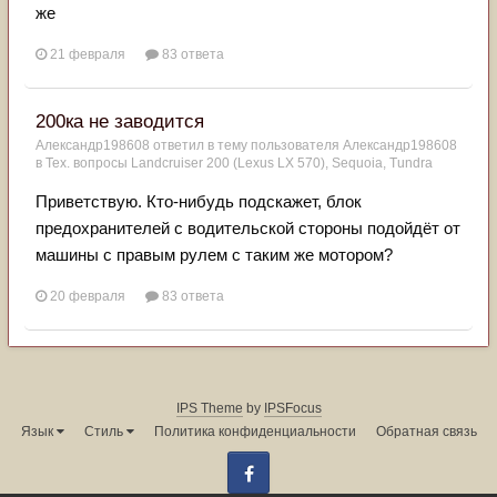
же
21 февраля
83 ответа
200ка не заводится
Александр198608
ответил в тему пользователя
Александр198608
в
Тех. вопросы Landcruiser 200 (Lexus LX 570), Sequoia, Tundra
Приветствую. Кто-нибудь подскажет, блок
предохранителей с водительской стороны подойдёт от
машины с правым рулем с таким же мотором?
20 февраля
83 ответа
IPS Theme
by
IPSFocus
Язык
Стиль
Политика конфиденциальности
Обратная связь
Facebook