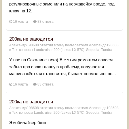
регулировочные заменили на нержавейку вроде, под
ключ на 12.
16 марта
83 ответа
200ка не заводится
Александр198608
ответил в тему пользователя
Александр198608
в
Тех. вопросы Landcruiser 200 (Lexus LX 570), Sequoia, Tundra
У нас на Сахалине тихо) Я с этим ремонтом совсем
забыл про свою главную проблему, получается
машина жёсткая становится, бывает нормально, но...
16 марта
83 ответа
200ка не заводится
Александр198608
ответил в тему пользователя
Александр198608
в
Тех. вопросы Landcruiser 200 (Lexus LX 570), Sequoia, Tundra
Эмобилайзер бдит