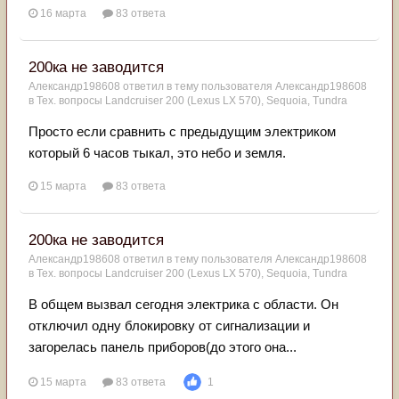
16 марта
83 ответа
200ка не заводится
Александр198608
ответил в тему пользователя
Александр198608
в
Тех. вопросы Landcruiser 200 (Lexus LX 570), Sequoia, Tundra
Просто если сравнить с предыдущим электриком
который 6 часов тыкал, это небо и земля.
15 марта
83 ответа
200ка не заводится
Александр198608
ответил в тему пользователя
Александр198608
в
Тех. вопросы Landcruiser 200 (Lexus LX 570), Sequoia, Tundra
В общем вызвал сегодня электрика с области. Он
отключил одну блокировку от сигнализации и
загорелась панель приборов(до этого она...
15 марта
83 ответа
1