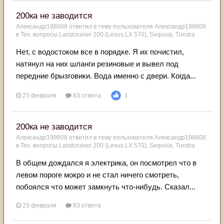
200ка не заводится
Александр198608
ответил в тему пользователя
Александр198608
в
Тех. вопросы Landcruiser 200 (Lexus LX 570), Sequoia, Tundra
Нет, с водостоком все в порядке. Я их почистил,
натянул на них шланги резиновые и вывел под
передние брызговики. Вода именно с двери. Когда...
23 февраля
83 ответа
1
200ка не заводится
Александр198608
ответил в тему пользователя
Александр198608
в
Тех. вопросы Landcruiser 200 (Lexus LX 570), Sequoia, Tundra
В общем дождался я электрика, он посмотрел что в
левом пороге мокро и не стал ничего смотреть,
побоялся что может замкнуть что-нибудь. Сказал...
23 февраля
83 ответа