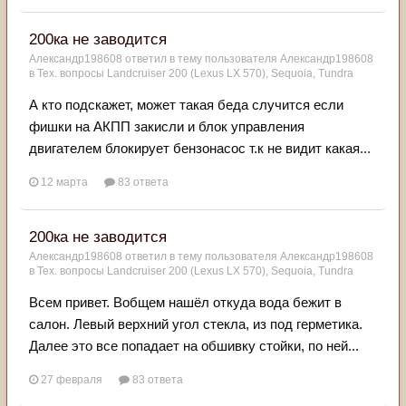
200ка не заводится
Александр198608
ответил в тему пользователя
Александр198608
в
Тех. вопросы Landcruiser 200 (Lexus LX 570), Sequoia, Tundra
А кто подскажет, может такая беда случится если
фишки на АКПП закисли и блок управления
двигателем блокирует бензонасос т.к не видит какая...
12 марта
83 ответа
200ка не заводится
Александр198608
ответил в тему пользователя
Александр198608
в
Тех. вопросы Landcruiser 200 (Lexus LX 570), Sequoia, Tundra
Всем привет. Вобщем нашёл откуда вода бежит в
салон. Левый верхний угол стекла, из под герметика.
Далее это все попадает на обшивку стойки, по ней...
27 февраля
83 ответа