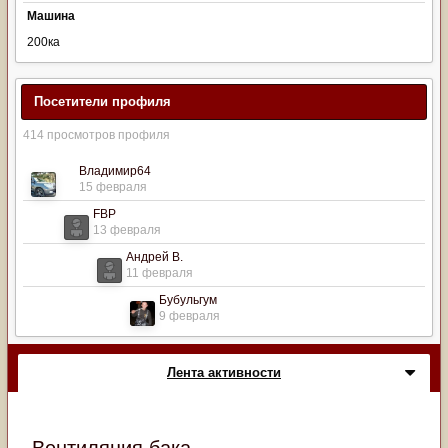
Машина
200ка
Посетители профиля
414 просмотров профиля
Владимир64
15 февраля
FBP
13 февраля
Андрей В.
11 февраля
Бубульгум
9 февраля
Лента активности