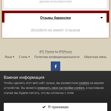
другим пользователям
Отзывы барахолки
dissident не имеет отзывов
IPS Theme
by
IPSFocus
Язык
Стиль
Политика конфиденциальности
Обратная связь
Facebook
Администрация форума:
info@land-cruiser.ru
Важная информация
Powered by Invision Community
Чтобы сделать этот веб-сайт лучше, мы разместили
cookies
на вашем
устройстве. Вы можете
изменить свои настройки cookies
, в противном
случае мы будем считать, что вы согласны с этим.
Change privacy settings
Я принимаю