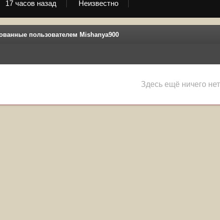
17 часов назад
Неизвестно
ованные пользователем Mishanya900
Здесь ещё ничего нет