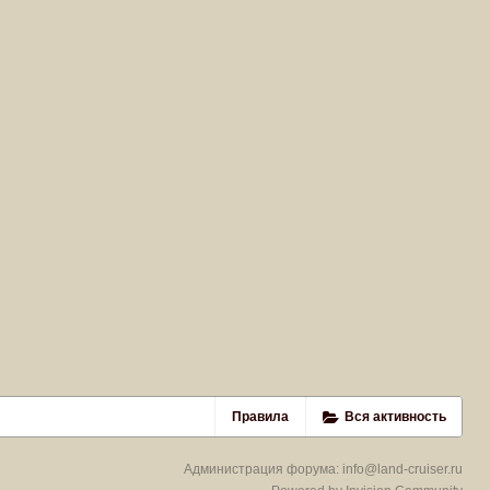
Правила
Вся активность
Администрация форума:
info@land-cruiser.ru