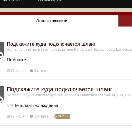
Лента активности
Подскажите куда подключается шланг
Romantru
ответил в тему пользователя
Romantru
в
Тех. вопросы Landcruis
Помогите
17 июля
3 ответа
Подскажите куда подключается шланг
Romantru
опубликовал тему в
Тех. вопросы Landcruiser серий 80, 100, 105 
1 fz fe шланг охлаждения
17 июля
3 ответа
TLC 8x