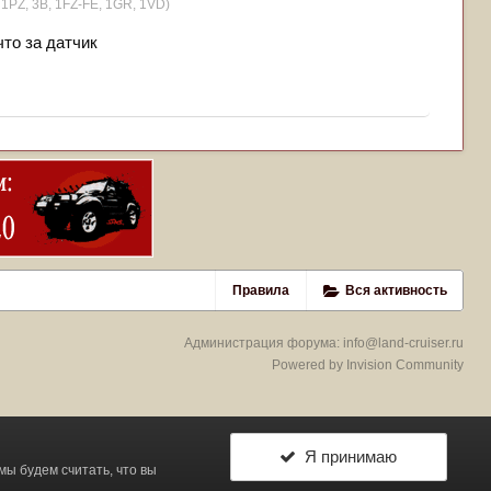
 1PZ, 3B, 1FZ-FE, 1GR, 1VD)
что за датчик
Правила
Вся активность
Администрация форума:
info@land-cruiser.ru
Powered by Invision Community
Я принимаю
 мы будем считать, что вы