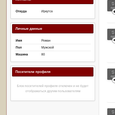
Откуда
Иркутск
Личные данные
Имя
Роман
Пол
Мужской
Машина
80
Посетители профиля
Блок посетителей профиля отключен и не будет
отображаться другим пользователям