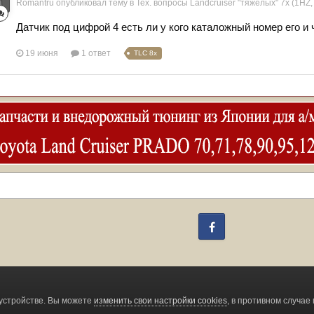
Romantru
опубликовал тему в
Тех. вопросы Landcruiser "тяжелых" 7x (1HZ,
Датчик под цифрой 4 есть ли у кого каталожный номер его и 
19 июня
1 ответ
TLC 8x
Facebook
Change privacy settings
устройстве. Вы можете
изменить свои настройки cookies
, в противном случае