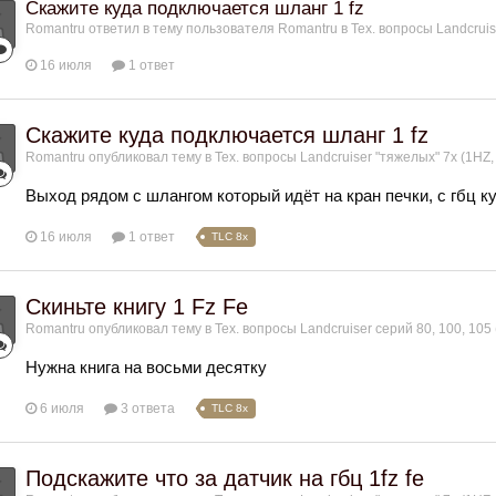
Скажите куда подключается шланг 1 fz
Romantru
ответил в тему пользователя
Romantru
в
Тех. вопросы Landcruis
16 июля
1 ответ
Скажите куда подключается шланг 1 fz
Romantru
опубликовал тему в
Тех. вопросы Landcruiser "тяжелых" 7x (1HZ,
Выход рядом с шлангом который идёт на кран печки, с гбц 
16 июля
1 ответ
TLC 8x
Скиньте книгу 1 Fz Fe
Romantru
опубликовал тему в
Тех. вопросы Landcruiser серий 80, 100, 105 
Нужна книга на восьми десятку
6 июля
3 ответа
TLC 8x
Подскажите что за датчик на гбц 1fz fe