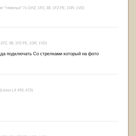
er "тяжелых" 7x (1HZ, 1PZ, 3B, 1FZ-FE, 1GR, 1VD)
 1PZ, 3B, 1FZ-FE, 1GR, 1VD)
куда подключать Со стрелками который на фото
(Lexus LX 450, 470)