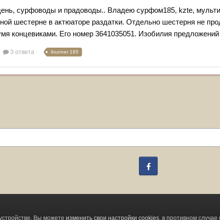
ень, сурфоводы и прадоводы.. Владею сурфом185, kzte, мульти
ной шестерне в актюаторе раздатки. Отдельно шестерня не прод
вумя концевиками. Его номер 3641035051. Изобилия предложений
3 ответа
4runner 185
Facebook
Change privacy settings
устройстве. Вы можете
изменить свои настройки cookies
, в противном случае