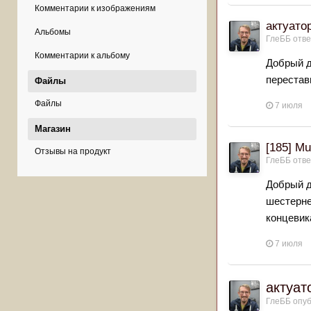
Комментарии к изображениям
актуато
Альбомы
ГлеББ
отве
Комментарии к альбому
Добрый д
перестави
Файлы
Файлы
7 июля
Магазин
[185] Mu
Отзывы на продукт
ГлеББ
отве
Добрый д
шестерне
концевик
7 июля
актуат
ГлеББ
опуб