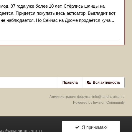
мод, 97 года уже более 10 лет. Стёрлись шлицы на
ается. Придется покупать весь актюатор. Выглядит вот
 не наблюдается. Но Сейчас на Дроме продаётся куча...
Правила
Вся активность
Администрация форума:
info@land-cruiser.ru
Powered by Invision Community
Я принимаю
 мы будем считать, что вы