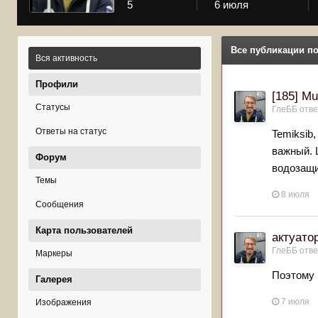
5
6 июля
Все публикации п
Вся активность
Профили
[185] Mu
Статусы
ГлеББ
отве
Ответы на статус
Temiksib
важный. 
Форум
водозащи
Темы
8 июля
Сообщения
Карта пользователей
актуато
ГлеББ
отве
Маркеры
Поэтому 
Галерея
7 июля
Изображения