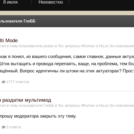
8 июля
Неизвестно
ользователя ГлеББ
lti Mode
тил в тему пользователя
yealex
в
Тех. вопросы 4Runner и HiLux 3го поколения,
, как я понял, из вашего сообщения, самое главное, данные ак
Шток вытащить и провода перепаять, ваще, на проблема, тем бо
щённый. Вопрос идентичны ли штоки на этих актуаторах? Просто
1777 ответов
р раздатки мультимод
тил в тему пользователя
ГлеББ
в
Тех. вопросы 4Runner и HiLux 3го поколения,
прошу модератора закрыть эту тему.
3 ответа