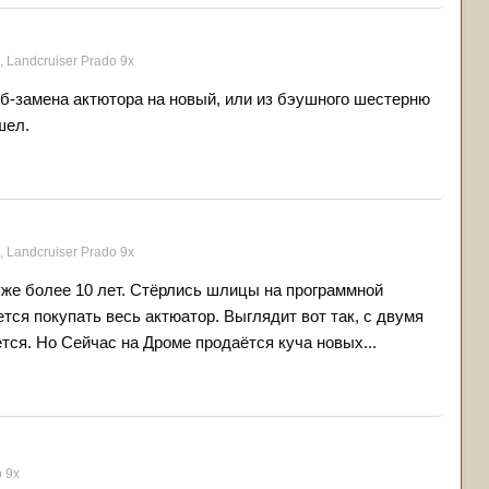
 Landсruiser Prado 9x
б-замена актютора на новый, или из бэушного шестерню
шел.
 Landсruiser Prado 9x
уже более 10 лет. Стёрлись шлицы на программной
тся покупать весь актюатор. Выглядит вот так, с двумя
ся. Но Сейчас на Дроме продаётся куча новых...
o 9x