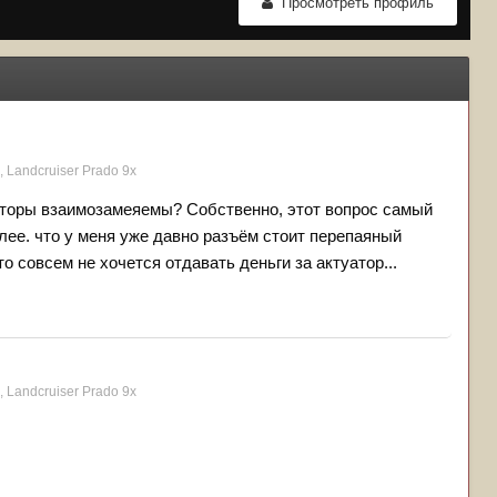
Просмотреть профиль
 Landсruiser Prado 9x
туаторы взаимозамеяемы? Собственно, этот вопрос самый
лее. что у меня уже давно разъём стоит перепаяный
 совсем не хочется отдавать деньги за актуатор...
 Landсruiser Prado 9x