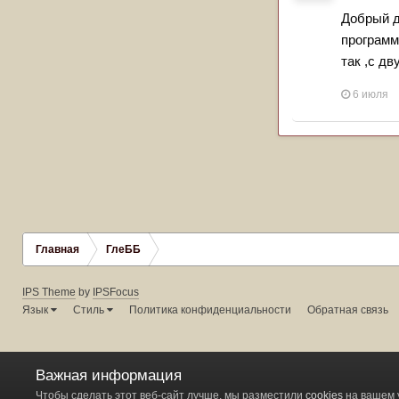
Добрый д
программ
так ,с д
6 июля
Главная
ГлеББ
IPS Theme
by
IPSFocus
Язык
Стиль
Политика конфиденциальности
Обратная связь
Важная информация
Чтобы сделать этот веб-сайт лучше, мы разместили
cookies
на вашем 