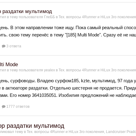
р раздатки мультимод
тил в тему пользователя
ГлеББ
в
Тех. вопросы 4Runner и HiLux 3го поколения,
ень. В этом направлении тоже ищу. Пока самый реальный спосо
ть. свою тему перенёс в тему "[185] Multi Mode". Сразу её не на
3 ответа
lti Mode
тил в тему пользователя
yealex
в
Тех. вопросы 4Runner и HiLux 3го поколения,
ень, сурфоводы. Владею сурфом185, kzte, мультимод, 97 года 
 в актюаторе раздатки. Отдельно шестерня не продается. Приде
ами. Его номер 3641035051. Изобилия предложений не наблюдает
1777 ответов
ор раздатки мультимод
ликовал тему в
Тех. вопросы 4Runner и HiLux 3го поколения, Landсruiser Prad