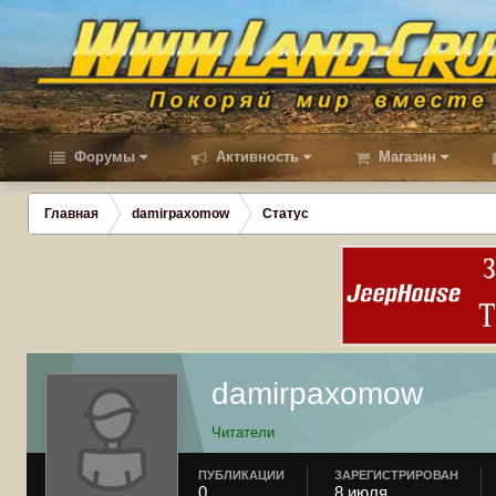
Форумы
Активность
Магазин
Главная
damirpaxomow
Статус
damirpaxomow
Читатели
ПУБЛИКАЦИИ
ЗАРЕГИСТРИРОВАН
0
8 июля