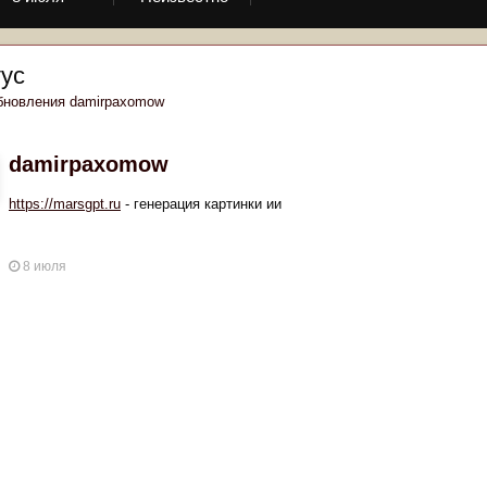
ус
бновления damirpaxomow
damirpaxomow
https://marsgpt.ru
- генерация картинки ии
8 июля