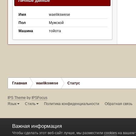
Личные данные
Имя
waelikswese
Пол
Мужской
Машина
тойота
Главная
waelikswese
Статус
IPS Theme
by
IPSFocus
Язык
Стиль
Политика конфиденциальности
Обратная связь
Важная информация
Чтобы сделать этот веб-сайт лучше, мы разместили
cookies
на вашем 