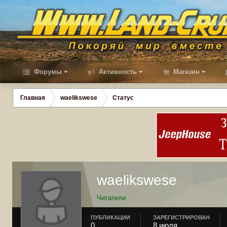
Форумы
Активность
Магазин
Главная
waelikswese
Статус
waelikswese
Читатели
ПУБЛИКАЦИИ
ЗАРЕГИСТРИРОВАН
0
8 июля