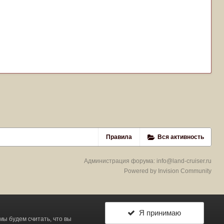
Правила
Вся активность
Администрация форума:
info@land-cruiser.ru
Powered by Invision Community
Я принимаю
 мы будем считать, что вы