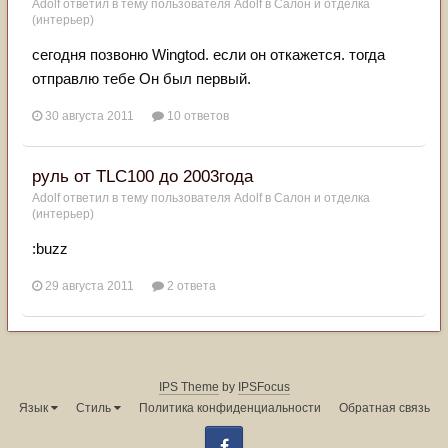
Adolf
ответил в тему пользователя
Adolf
в
Салон и отделка
(интерьер)
сегодня позвоню Wingtod. если он откажется. тогда
отправлю тебе Он был первый.
30 августа 2011
10 ответов
руль от TLC100 до 2003года
Adolf
ответил в тему пользователя
Adolf
в
Салон и отделка
(интерьер)
:buzz
29 августа 2011
2 ответа
IPS Theme
by
IPSFocus
Язык
Стиль
Политика конфиденциальности
Обратная связь
Facebook