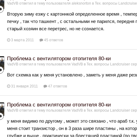
VadVB
ответил в тему пользователя
aleksnorton
в
Тех. вопросы Landcruise
Вторую зиму езжу с картоннкой определенное время , темпе
печку , так что ташкент , с остальными не парился, передн
старый хозяин все перетрес, но не сознается.
3 марта 2011
45 ответов
Проблема с вентилятором отопителя 80-ки
VadVB
ответил в тему пользователя
VadVB
в
Тех. вопросы Landcruiser сер
Вот схемка как у меня установлено , заметь у меня даже рез
31 января 2011
47 ответов
Проблема с вентилятором отопителя 80-ки
VadVB
ответил в тему пользователя
VadVB
в
Тех. вопросы Landcruiser сер
у меня видимо по другому , может это связано , что араб т.к. 
меня стоит транзистор , он в 3 раза шире пластины , на кото
глубже и выше , практически за блестящей пластиной (по тв