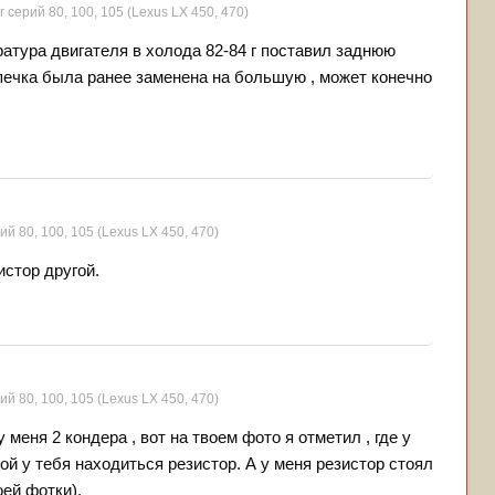
r серий 80, 100, 105 (Lexus LX 450, 470)
ратура двигателя в холода 82-84 г поставил заднюю
я печка была ранее заменена на большую , может конечно
ий 80, 100, 105 (Lexus LX 450, 470)
истор другой.
ий 80, 100, 105 (Lexus LX 450, 470)
у меня 2 кондера , вот на твоем фото я отметил , где у
рой у тебя находиться резистор. А у меня резистор стоял
оей фотки).