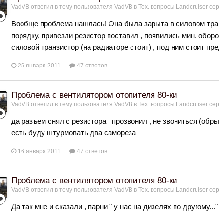
VadVB
ответил в тему пользователя
VadVB
в
Тех. вопросы Landcruiser сер
Вообще проблема нашлась! Она была зарыта в силовом транз
порядку, привезли резистор поставил , появились мин. обор
силовой транзистор (на радиаторе стоит) , под ним стоит пре
25 января 2011
47 ответов
Проблема с вентилятором отопителя 80-ки
VadVB
ответил в тему пользователя
VadVB
в
Тех. вопросы Landcruiser сер
да разъем снял с резистора , прозвонил , не звониться (обрыв
есть буду штурмовать два самореза
16 января 2011
47 ответов
Проблема с вентилятором отопителя 80-ки
VadVB
ответил в тему пользователя
VadVB
в
Тех. вопросы Landcruiser сер
Да так мне и сказали , парни " у нас на дизелях по другому..."