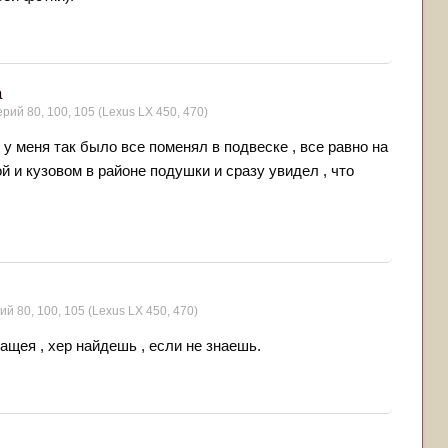
а
ерий 80, 100, 105 (Lexus LX 450, 470)
у меня так было все поменял в подвеске , все равно на
й и кузовом в районе подушки и сразу увидел , что
ий 80, 100, 105 (Lexus LX 450, 470)
кащея , хер найдешь , если не знаешь.