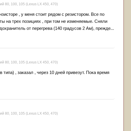
ий 80, 100, 105 (Lexus LX 450, 470)
исторе , у меня стоит рядом с резистором. Все по
оты на трех позициях , при том не изменяемые. Сняли
дохранитель от перегрева (140 градусов 2 Ам), прежде...
ий 80, 100, 105 (Lexus LX 450, 470)
 типа) , заказал , через 10 дней привезут. Пока время
ий 80, 100, 105 (Lexus LX 450, 470)