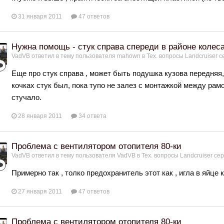
31 января 2011
47 ответов
Нужна помощь - стук справа спереди в районе колес
VadVB
ответил в тему пользователя
mahown
в
Тех. вопросы Landcruiser с
Еще про стук справа , может быть подушка кузова передняя, 
кочках стук был, пока тупо не залез с монтажкой между рамо
стучало.
28 января 2011
34 ответа
Проблема с вентилятором отопителя 80-ки
VadVB
ответил в тему пользователя
VadVB
в
Тех. вопросы Landcruiser сер
Примерно так , толко предохранитель этот как , игла в яйце 
27 января 2011
47 ответов
Проблема с вентилятором отопителя 80-ки