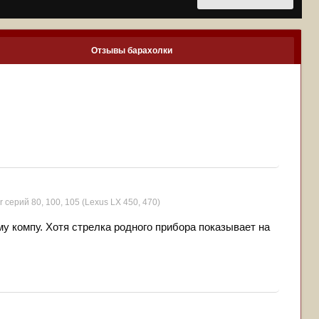
Отзывы барахолки
r серий 80, 100, 105 (Lexus LX 450, 470)
му компу. Хотя стрелка родного прибора показывает на