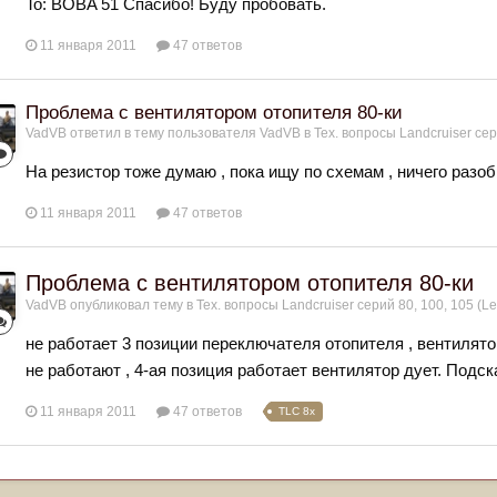
To: BOBA 51 Спасибо! Буду пробовать.
11 января 2011
47 ответов
Проблема с вентилятором отопителя 80-ки
VadVB
ответил в тему пользователя
VadVB
в
Тех. вопросы Landcruiser сер
На резистор тоже думаю , пока ищу по схемам , ничего разобр
11 января 2011
47 ответов
Проблема с вентилятором отопителя 80-ки
VadVB
опубликовал тему в
Тех. вопросы Landcruiser серий 80, 100, 105 (Le
не работает 3 позиции переключателя отопителя , вентилято
не работают , 4-ая позиция работает вентилятор дует. Подск
11 января 2011
47 ответов
TLC 8x