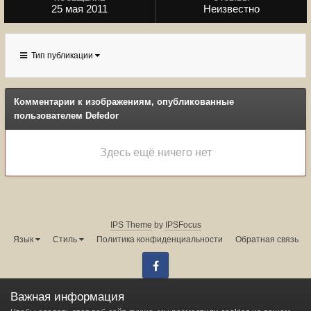
25 мая 2011
Неизвестно
Тип публикации
Комментарии к изображениям, опубликованные
пользователем Defedor
Здесь ещё ничего нет
IPS Theme
by
IPSFocus
Язык
Стиль
Политика конфиденциальности
Обратная связь
Facebook
Администрация форума:
info@land-cruiser.ru
Важная информация
Powered by Invision Community