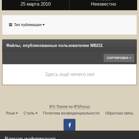
25 марта 2010
Неизвестно
Тип публикации
Файлы, опубликованные пользователем MB211
СОРТИРОВКА
Здесь ещё ничего нет
IPS Theme
by
IPSFocus
Язык
Стиль
Политика конфиденциальности
Обратная связь
Facebook
Администрация форума:
info@land-cruiser.ru
Важная информация