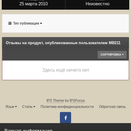
25 марта 2010
Неизвестно
Тип публикации
Отзывы на продукт, опубликованные пользователем MB211
СОРТИРОВКА
Здесь ещё ничего нет
IPS Theme
by
IPSFocus
Язык
Стиль
Политика конфиденциальности
Обратная связь
Facebook
Администрация форума:
info@land-cruiser.ru
Важная информация