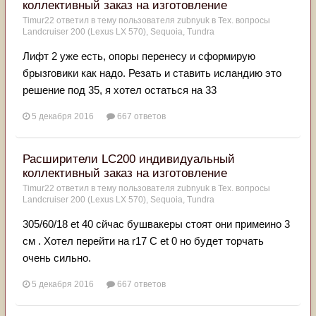
коллективный заказ на изготовление
Timur22
ответил в тему пользователя
zubnyuk
в
Тех. вопросы
Landcruiser 200 (Lexus LX 570), Sequoia, Tundra
Лифт 2 уже есть, опоры перенесу и сформирую
брызговики как надо. Резать и ставить исландию это
решение под 35, я хотел остаться на 33
5 декабря 2016
667 ответов
Расширители LC200 индивидуальный
коллективный заказ на изготовление
Timur22
ответил в тему пользователя
zubnyuk
в
Тех. вопросы
Landcruiser 200 (Lexus LX 570), Sequoia, Tundra
305/60/18 et 40 сйчас бушвакеры стоят они примеино 3
см . Хотел перейти на r17 С et 0 но будет торчать
очень сильно.
5 декабря 2016
667 ответов