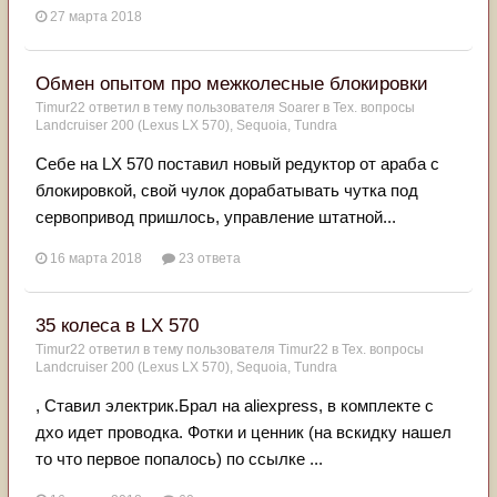
27 марта 2018
Обмен опытом про межколесные блокировки
Timur22
ответил в тему пользователя
Soarer
в
Тех. вопросы
Landcruiser 200 (Lexus LX 570), Sequoia, Tundra
Себе на LX 570 поставил новый редуктор от араба с
блокировкой, свой чулок дорабатывать чутка под
сервопривод пришлось, управление штатной...
16 марта 2018
23 ответа
35 колеса в LX 570
Timur22
ответил в тему пользователя
Timur22
в
Тех. вопросы
Landcruiser 200 (Lexus LX 570), Sequoia, Tundra
, Ставил электрик.Брал на aliexpress, в комплекте с
дхо идет проводка. Фотки и ценник (на вскидку нашел
то что первое попалось) по ссылке ...