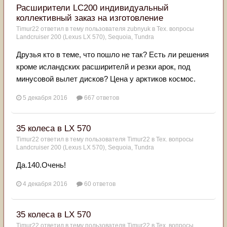
Расширители LC200 индивидуальный
коллективный заказ на изготовление
Timur22
ответил в тему пользователя
zubnyuk
в
Тех. вопросы
Landcruiser 200 (Lexus LX 570), Sequoia, Tundra
Друзья кто в теме, что пошло не так? Есть ли решения
кроме исландских расширителй и резки арок, под
минусовой вылет дисков? Цена у арктиков космос.
5 декабря 2016
667 ответов
35 колеса в LX 570
Timur22
ответил в тему пользователя
Timur22
в
Тех. вопросы
Landcruiser 200 (Lexus LX 570), Sequoia, Tundra
Да.140.Очень!
4 декабря 2016
60 ответов
35 колеса в LX 570
Timur22
ответил в тему пользователя
Timur22
в
Тех. вопросы