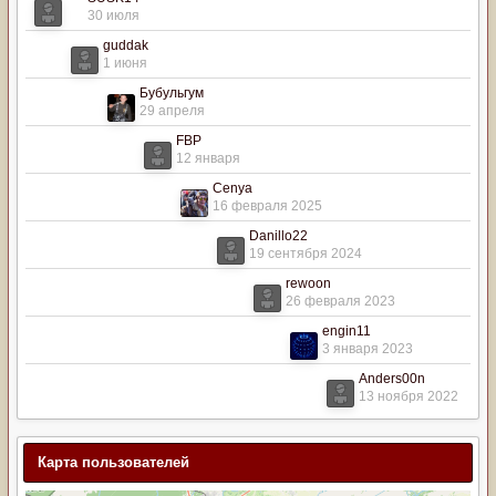
30 июля
guddak
1 июня
Бубульгум
29 апреля
FBP
12 января
Cenya
16 февраля 2025
Danillo22
19 сентября 2024
rewoon
26 февраля 2023
engin11
3 января 2023
Anders00n
13 ноября 2022
Карта пользователей