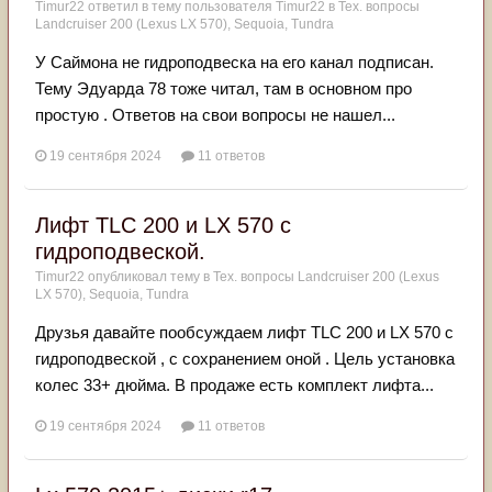
Timur22
ответил в тему пользователя
Timur22
в
Тех. вопросы
Landcruiser 200 (Lexus LX 570), Sequoia, Tundra
У Саймона не гидроподвеска на его канал подписан.
Тему Эдуарда 78 тоже читал, там в основном про
простую . Ответов на свои вопросы не нашел...
19 сентября 2024
11 ответов
Лифт TLC 200 и LX 570 с
гидроподвеской.
Timur22
опубликовал тему в
Тех. вопросы Landcruiser 200 (Lexus
LX 570), Sequoia, Tundra
Друзья давайте пообсуждаем лифт TLC 200 и LX 570 с
гидроподвеской , с сохранением оной . Цель установка
колес 33+ дюйма. В продаже есть комплект лифта...
19 сентября 2024
11 ответов