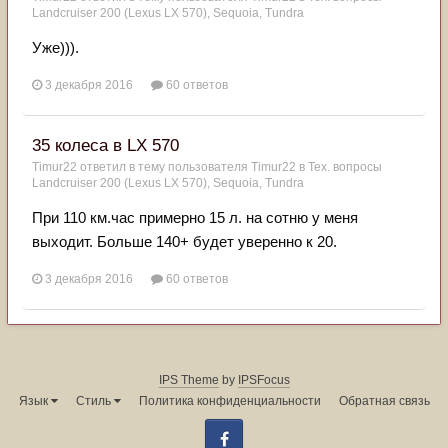
Landcruiser 200 (Lexus LX 570), Sequoia, Tundra
Уже))).
3 декабря 2016
60 ответов
35 колеса в LX 570
Timur22
ответил в тему пользователя
Timur22
в
Тех. вопросы
Landcruiser 200 (Lexus LX 570), Sequoia, Tundra
При 110 км.час примерно 15 л. на сотню у меня
выходит. Больше 140+ будет уверенно к 20.
3 декабря 2016
60 ответов
IPS Theme
by
IPSFocus
Язык
Стиль
Политика конфиденциальности
Обратная связь
Facebook