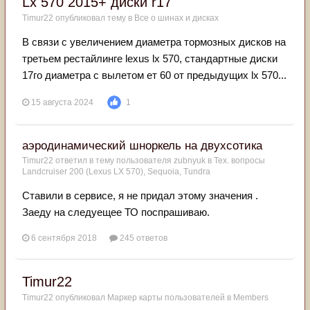
Lx 570 2015+ диски r17
Timur22
опубликовал тему в
Все о шинах и дисках
В связи с увеличением диаметра тормозных дисков на
третьем рестайлинге lexus lx 570, стандартные диски
17го диаметра с вылетом ет 60 от предыдущих lx 570...
15 августа 2024
1
аэродинамический шноркель на двухсотика
Timur22
ответил в тему пользователя
zubnyuk
в
Тех. вопросы
Landcruiser 200 (Lexus LX 570), Sequoia, Tundra
Ставили в сервисе, я не придал этому значения .
Заеду на следуещее ТО поспрашиваю.
6 сентября 2018
245 ответов
Timur22
Timur22
опубликовал Маркер карты пользователей в
Members