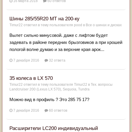
16 марта 2018
60 ответов
Шины 285/55R20 MT на 200-ку
Timur22
ответил в тему пользователя
pood
в
Все о шинах и дисках
Вылет сильно минусовой. даже с лифтом будет
задевать в районе передних брызговиков а при хрошей
пологой волне думаю и за верхние края арок...
7 декабря 2016
32 ответа
35 колеса в LX 570
Timur22
ответил в тему пользователя
Timur22
в
Тех. вопросы
Landcruiser 200 (Lexus LX 570), Sequoia, Tundra
Можно вид в профиль ? Это 285 75 17?
7 декабря 2016
60 ответов
Расширители LC200 индивидуальный