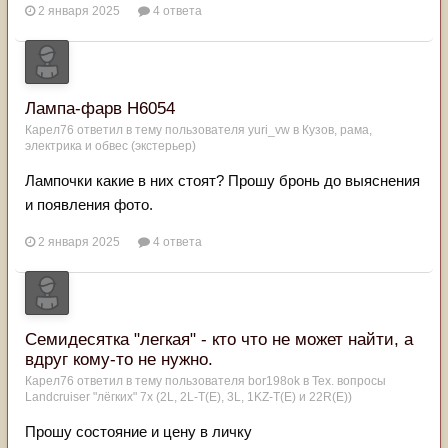
2 января 2025
4 ответа
Лампа-фарв Н6054
Карел76
ответил в тему пользователя
yuri_vw
в
Кузов, рама,
электрика и обвес (экстерьер)
Лампочки какие в них стоят? Прошу бронь до выяснения
и появления фото.
2 января 2025
4 ответа
Семидесятка "легкая" - кто что не может найти, а
вдруг кому-то не нужно.
Карел76
ответил в тему пользователя
bor198ok
в
Тех. вопросы
Landcruiser "лёгких" 7x (2L, 2L-T(Е), 3L, 1KZ-T(E) и 22R(Е))
Прошу состояние и цену в личку