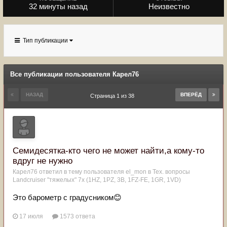
32 минуты назад
Неизвестно
Тип публикации
Все публикации пользователя Карел76
НАЗАД
ВПЕРЁД
Страница 1 из 38
Семидесятка-кто чего не может найти,а кому-то
вдруг не нужно
Карел76
ответил в тему пользователя
el_mon
в
Тех. вопросы
Landcruiser "тяжелых" 7x (1HZ, 1PZ, 3B, 1FZ-FE, 1GR, 1VD)
Это барометр с градусником😊
17 июля
1573 ответа