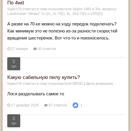
По 4wd
Карел76
ответил в тему пользователя
Vadim 1981
в
Тех. вопросы
Landcruiser "лёгких" 7x (2L, 2L-T(Е), 3L, 1KZ-T(E) и 22R(Е))
А разве на 70-ке можно на ходу передок подключать?
Как минимум это не полезно из-за разности скоростей
вращения шестеренок. Вот что-то и поизносилось.
27 января
30 ответов
Какую сабельную пилу купить?
Карел76
ответил в тему пользователя
BROD
в
Дела домашние
Лося разделывать самое то
17 декабря 2025
87 ответов
1