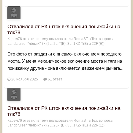
Отвалился от РК шток включения понижайки на
тлк78
Карел76
ответил в тему пользователя
RomaST
в
Тех. вопросы
Landcruiser "лёгких" 7x (2L, 2L-T(Е), 3L, 1KZ-T(E) и 22R(Е))
Это фото от раздатки с пневмо- включением переднего
моста. У меня механическое включение моста и тяги на
понижайку другие - она включается движением рычага...
26 ноября 2025
61 ответ
Отвалился от РК шток включения понижайки на
тлк78
Карел76
ответил в тему пользователя
RomaST
в
Тех. вопросы
Landcruiser "лёгких" 7x (2L, 2L-T(Е), 3L, 1KZ-T(E) и 22R(Е))