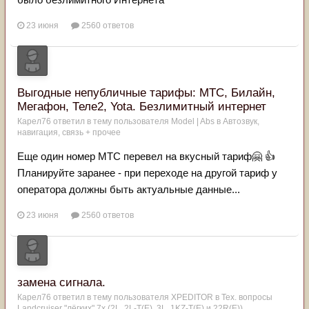
23 июня
2560 ответов
Выгодные непубличные тарифы: МТС, Билайн,
Мегафон, Теле2, Yota. Безлимитный интернет
Карел76
ответил в тему пользователя
Model | Abs
в
Автозвук,
навигация, связь + прочее
Еще один номер МТС перевел на вкусный тариф🤗 👍
Планируйте заранее - при переходе на другой тариф у
оператора должны быть актуальные данные...
23 июня
2560 ответов
замена сигнала.
Карел76
ответил в тему пользователя
XPEDITOR
в
Тех. вопросы
Landcruiser "лёгких" 7x (2L, 2L-T(Е), 3L, 1KZ-T(E) и 22R(Е))