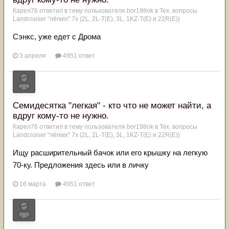
Карел76
ответил в тему пользователя
bor198ok
в
Тех. вопросы
Landcruiser "лёгких" 7x (2L, 2L-T(Е), 3L, 1KZ-T(E) и 22R(Е))
Сэнкс, уже едет с Дрома
3 апреля
4951 ответ
Семидесятка "легкая" - кто что не может найти, а
вдруг кому-то не нужно.
Карел76
ответил в тему пользователя
bor198ok
в
Тех. вопросы
Landcruiser "лёгких" 7x (2L, 2L-T(Е), 3L, 1KZ-T(E) и 22R(Е))
Ищу расширительный бачок или его крышку на легкую
70-ку. Предложения здесь или в личку
16 марта
4951 ответ