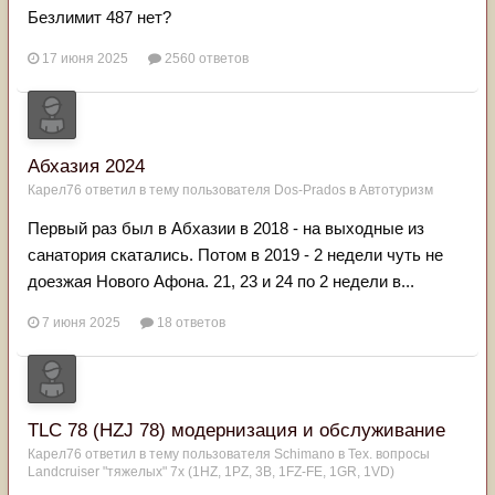
Безлимит 487 нет?
17 июня 2025
2560 ответов
Абхазия 2024
Карел76
ответил в тему пользователя
Dos-Prados
в
Автотуризм
Первый раз был в Абхазии в 2018 - на выходные из
санатория скатались. Потом в 2019 - 2 недели чуть не
доезжая Нового Афона. 21, 23 и 24 по 2 недели в...
7 июня 2025
18 ответов
TLC 78 (HZJ 78) модернизация и обслуживание
Карел76
ответил в тему пользователя
Schimano
в
Тех. вопросы
Landcruiser "тяжелых" 7x (1HZ, 1PZ, 3B, 1FZ-FE, 1GR, 1VD)