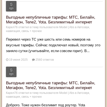
Выгодные непубличные тарифы: МТС, Билайн,
Мегафон, Теле2, Yota. Безлимитный интернет
Карел76
ответил в тему пользователя
Model | Abs
в
Автозвук,
навигация, связь + прочее
Перевел через ТС уже шесть или семь номеров на
вкусные тарифы. Сейчас подключал новый, поэтому это
заняло сутки (учитывайте, если совсем горит). В...
19 июня 2025
2560 ответов
Выгодные непубличные тарифы: МТС, Билайн,
Мегафон, Теле2, Yota. Безлимитный интернет
Карел76
ответил в тему пользователя
Model | Abs
в
Автозвук,
навигация, связь + прочее
Доброго. Тоже нужен безлимит под роутер. Yota