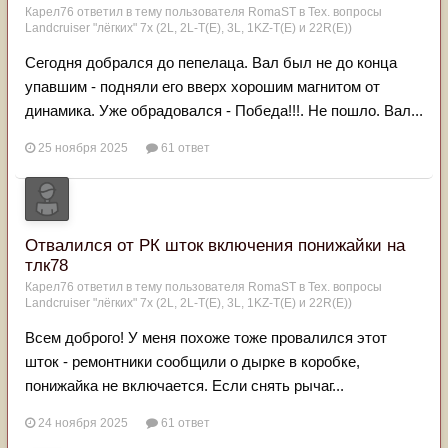
Карел76
ответил в тему пользователя
RomaST
в
Тех. вопросы
Landcruiser "лёгких" 7x (2L, 2L-T(Е), 3L, 1KZ-T(E) и 22R(Е))
Сегодня добрался до пепелаца. Вал был не до конца
упавшим - подняли его вверх хорошим магнитом от
динамика. Уже обрадовался - Победа!!!. Не пошло. Вал...
25 ноября 2025
61 ответ
Отвалился от РК шток включения понижайки на
тлк78
Карел76
ответил в тему пользователя
RomaST
в
Тех. вопросы
Landcruiser "лёгких" 7x (2L, 2L-T(Е), 3L, 1KZ-T(E) и 22R(Е))
Всем доброго! У меня похоже тоже провалился этот
шток - ремонтники сообщили о дырке в коробке,
понижайка не включается. Если снять рычаг...
24 ноября 2025
61 ответ