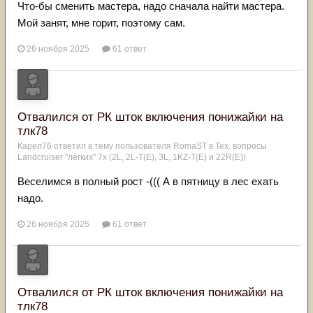
Что-бы сменить мастера, надо сначала найти мастера.
Мой занят, мне горит, поэтому сам.
26 ноября 2025
61 ответ
Отвалился от РК шток включения понижайки на
тлк78
Карел76
ответил в тему пользователя
RomaST
в
Тех. вопросы
Landcruiser "лёгких" 7x (2L, 2L-T(Е), 3L, 1KZ-T(E) и 22R(Е))
Веселимся в полный рост -((( А в пятницу в лес ехать
надо.
26 ноября 2025
61 ответ
Отвалился от РК шток включения понижайки на
тлк78