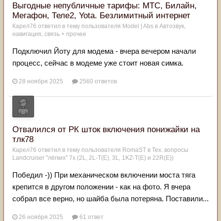
Выгодные непубличные тарифы: МТС, Билайн,
Мегафон, Теле2, Yota. Безлимитный интернет
Карел76
ответил в тему пользователя
Model | Abs
в
Автозвук,
навигация, связь + прочее
Подключил Йоту для модема - вчера вечером начали
процесс, сейчас в модеме уже стоит новая симка.
28 ноября 2025
2560 ответов
Отвалился от РК шток включения понижайки на
тлк78
Карел76
ответил в тему пользователя
RomaST
в
Тех. вопросы
Landcruiser "лёгких" 7x (2L, 2L-T(Е), 3L, 1KZ-T(E) и 22R(Е))
Победил -)) При механическом включении моста тяга
крепится в другом положении - как на фото. Я вчера
собрал все верно, но шайба была потеряна. Поставили...
26 ноября 2025
61 ответ