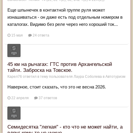
Еще шпынечек в контактной группе руля может
изнашиваться - он даже есть под отдельным номером в
каталогах. Видимо без реле через него хороший ток...
15 мая
24 ответа
45 км на рычагах: ГТС против Архангельской
тайги. Заброска на Товское.
Карел76
ответил в тему пользователя
Лаура Соболева
в
Автотуризм
Наверное, стоит сказать, что это не весна 2026.
22 апреля
37 ответов
Семидесятка "легкая" - кто что не может найти, а
вдруг кому-то не нужно.