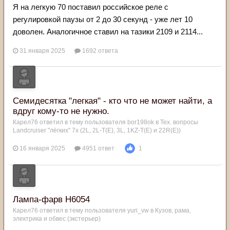
Я на легкую 70 поставил российское реле с
регулировкой паузы от 2 до 30 секунд - уже лет 10
доволен. Аналогичное ставил на тазики 2109 и 2114...
31 января 2025
1692 ответа
Семидесятка "легкая" - кто что не может найти, а
вдруг кому-то не нужно.
Карел76
ответил в тему пользователя
bor198ok
в
Тех. вопросы
Landcruiser "лёгких" 7x (2L, 2L-T(Е), 3L, 1KZ-T(E) и 22R(Е))
16 января 2025
4951 ответ
1
Лампа-фарв Н6054
Карел76
ответил в тему пользователя
yuri_vw
в
Кузов, рама,
электрика и обвес (экстерьер)