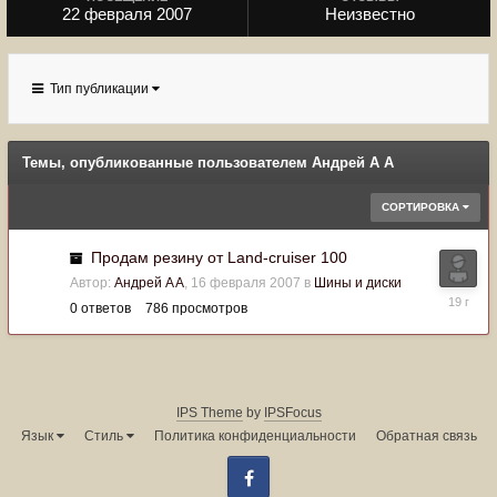
22 февраля 2007
Неизвестно
Тип публикации
Темы, опубликованные пользователем Андрей A A
СОРТИРОВКА
Продам резину от Land-cruiser 100
Автор:
Андрей A A
,
16 февраля 2007
в
Шины и диски
16
0
ответов
786
просмотров
февраля
2007
IPS Theme
by
IPSFocus
Язык
Стиль
Политика конфиденциальности
Обратная связь
Facebook