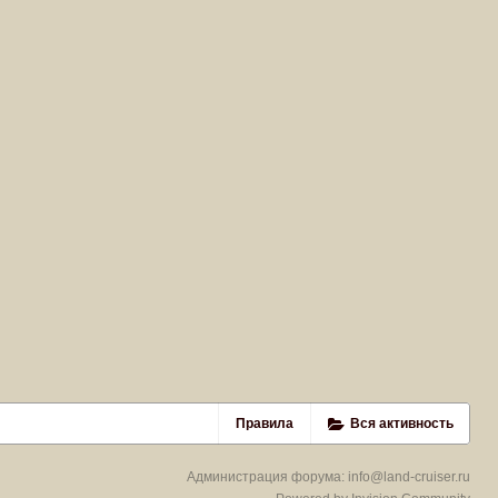
Правила
Вся активность
Администрация форума:
info@land-cruiser.ru