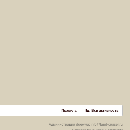
Правила
Вся активность
Администрация форума:
info@land-cruiser.ru