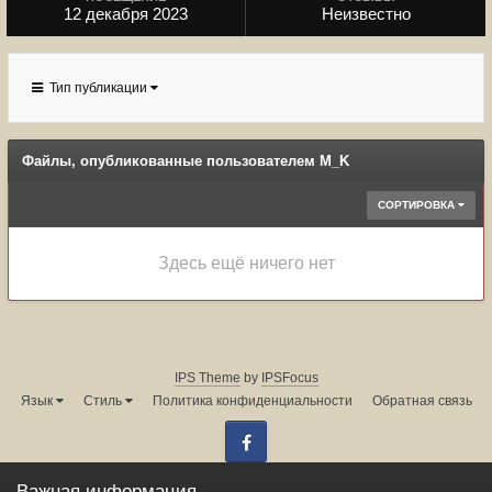
12 декабря 2023
Неизвестно
Тип публикации
Файлы, опубликованные пользователем M_K
СОРТИРОВКА
Здесь ещё ничего нет
IPS Theme
by
IPSFocus
Язык
Стиль
Политика конфиденциальности
Обратная связь
Facebook
Администрация форума:
info@land-cruiser.ru
Важная информация