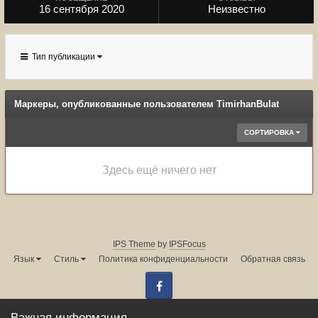
16 сентября 2020
Неизвестно
Тип публикации
Маркеры, опубликованные пользователем TimirhanBulat
СОРТИРОВКА
Здесь ещё ничего нет
IPS Theme
by
IPSFocus
Язык
Стиль
Политика конфиденциальности
Обратная связь
Facebook
Администрация форума:
info@land-cruiser.ru
Важная информация