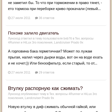
не заметил бы. То что при торможении в право тянет, -
ето тормоза при переборке криво прокачали (левый...
27 июля 2011
36 ответов
Похоже залило двигатель
Луноход
ответил в тему пользователя
bvb76
в
Тех. вопросы
4Runner и HiLux 3го поколения, Landсruiser Prado 9x
А горловина бака герметичная? Может по лужам
прыгая, налил через дырки воды, вот он на воде ехать
и не хочет.)) Или бензофильтр, если старый, то от...
27 июля 2011
29 ответов
Втулку распорную как сжимать?
Луноход
опубликовал тему в
Тех. вопросы 4Runner и HiLux 3го
поколения, Landсruiser Prado 9x
Новую втулку в диф сжимать обычной гайкой, или