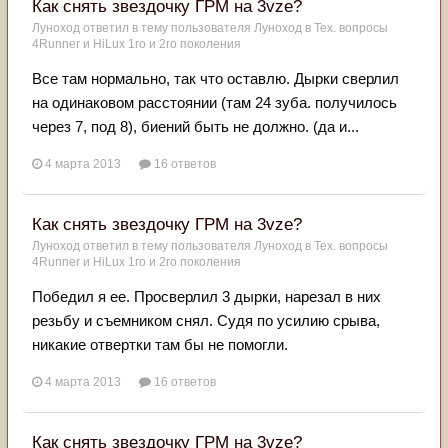
Как снять звездочку ГРМ на 3vze?
Луноход
ответил в тему пользователя
Луноход
в
Тех. вопросы
4Runner и HiLux 1го и 2го поколения
Все там нормально, так что оставлю. Дырки сверлил
на одинаковом расстоянии (там 24 зуба. получилось
через 7, под 8), биений быть не должно. (да и...
4 марта 2013
16 ответов
Как снять звездочку ГРМ на 3vze?
Луноход
ответил в тему пользователя
Луноход
в
Тех. вопросы
4Runner и HiLux 1го и 2го поколения
Победил я ее. Просверлил 3 дырки, нарезал в них
резьбу и съемником снял. Судя по усилию срыва,
никакие отвертки там бы не помогли.
4 марта 2013
16 ответов
Как снять звездочку ГРМ на 3vze?