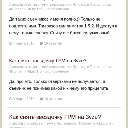
Луноход
ответил в тему пользователя
Луноход
в
Тех. вопросы
4Runner и HiLux 1го и 2го поколения
Да таких съемников у меня полно.)) Только не
подлезть ими. Там зазор миллиметра 1.5-2. И доступ к
нему только сверху. Снизу и с боков силуминовый...
4 марта 2013
16 ответов
Как снять звездочку ГРМ на 3vze?
Луноход
ответил в тему пользователя
Луноход
в
Тех. вопросы
4Runner и HiLux 1го и 2го поколения
Да, про это. Только отвертками не получается, а
съемник не понимаю какой и к чему его прицепить.
3 марта 2013
16 ответов
Как снять звездочку ГРМ на 3vze?
Луноход
опубликовал тему в
Тех. вопросы 4Runner и HiLux 1го и