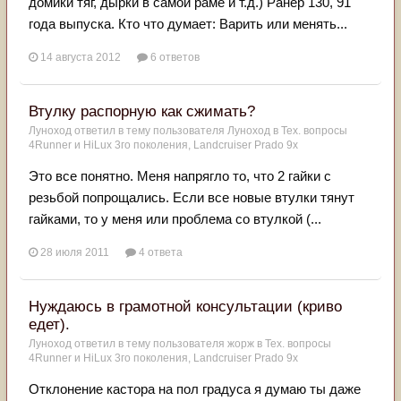
домики тяг, дырки в самой раме и т.д.) Ранер 130, 91
года выпуска. Кто что думает: Варить или менять...
14 августа 2012
6 ответов
Втулку распорную как сжимать?
Луноход
ответил в тему пользователя
Луноход
в
Тех. вопросы
4Runner и HiLux 3го поколения, Landсruiser Prado 9x
Это все понятно. Меня напрягло то, что 2 гайки с
резьбой попрощались. Если все новые втулки тянут
гайками, то у меня или проблема со втулкой (...
28 июля 2011
4 ответа
Нуждаюсь в грамотной консультации (криво
едет).
Луноход
ответил в тему пользователя
жорж
в
Тех. вопросы
4Runner и HiLux 3го поколения, Landсruiser Prado 9x
Отклонение кастора на пол градуса я думаю ты даже