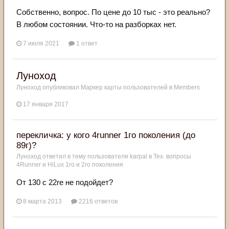
Собственно, вопрос. По цене до 10 тыс - это реально?
В любом состоянии. Что-то на разборках нет.
7 июля 2021
1 ответ
Луноход
Луноход
опубликовал Маркер карты пользователей в
Members
17 января 2017
перекличка: у кого 4runner 1го поколения (до
89г)?
Луноход
ответил в тему пользователя
karpal
в
Тех. вопросы
4Runner и HiLux 1го и 2го поколения
От 130 с 22re не подойдет?
8 марта 2013
2216 ответов