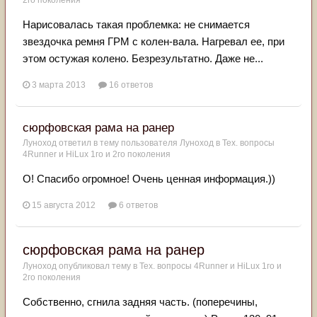
2го поколения
Нарисовалась такая проблемка: не снимается
звездочка ремня ГРМ с колен-вала. Нагревал ее, при
этом остужая колено. Безрезультатно. Даже не...
3 марта 2013
16 ответов
сюрфовская рама на ранер
Луноход
ответил в тему пользователя
Луноход
в
Тех. вопросы
4Runner и HiLux 1го и 2го поколения
О! Спасибо огромное! Очень ценная информация.))
15 августа 2012
6 ответов
сюрфовская рама на ранер
Луноход
опубликовал тему в
Тех. вопросы 4Runner и HiLux 1го и
2го поколения
Собственно, сгнила задняя часть. (поперечины,