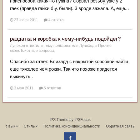
приспособа какая-то нужна? Сорвал резьбу уже у 2
гаек (правда гайки б.у. были). 3 вроде зажала. А, еще...
27 июля 2011
4 ответа
раздатка и коробка к чему-нибудь подойдет?
Луноход
ответил в тему пользователя
Луноход
в
Прочие
околоТойотные вопросы.
Спасибо за ответ. Близард с накрытой коробкой найти
еще тяжелее чем рокки. Так что похоже придется
выкинуть .
3 мая 2011
5 ответов
IPS Theme
by
IPSFocus
Язык
Стиль
Политика конфиденциальности
Обратная связь
Facebook