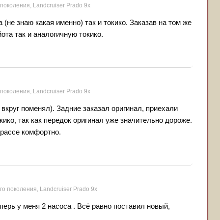
 поколения, Landсruiser Prado 9x
а (не знаю какая именно) так и токико. Заказав на том же
ота так и аналогичную токико.
 поколения, Landсruiser Prado 9x
 вкруг поменял). Задние заказал оригинал, приехали
кико, так как передок оригинал уже значительно дороже.
трассе комфортно.
го поколения, Landсruiser Prado 9x
еперь у меня 2 насоса . Всё равно поставил новый,