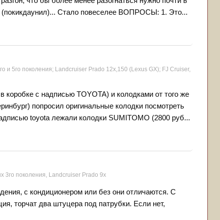
й разгон, что бы более менее разогнаться нужно почти в
 (покикдаунил)... Стало повеселее ВОПРОСЫ: 1. Это...
о и 5го поколения; Landсruiser Prado 12x,150 (Lexus GX); FJ Cruiser,
в коробке с надписью TOYOTA) и колодками от того же
теринбург) попросил оригинальные колодки посмотреть
 надписью toyota лежали колодки SUMITOMO (2800 руб...
x 3го поколения, Landсruiser Prado 9x
дения, с кондиционером или без они отличаются. С
ия, торчат два штуцера под патрубки. Если нет,