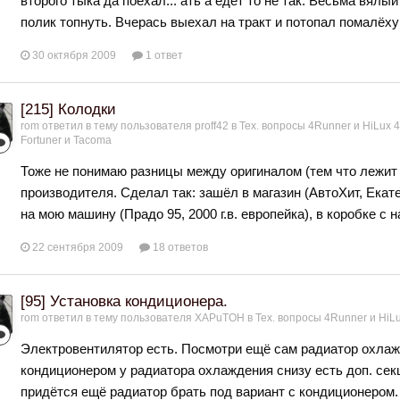
второго тыка да поехал... ать а едет то не так. Весьма вялы
полик топнуть. Вчерась выехал на тракт и потопал помалёху
30 октября 2009
1 ответ
[215] Колодки
rom
ответил в тему пользователя
proff42
в
Тех. вопросы 4Runner и HiLux 4г
Fortuner и Tacoma
Тоже не понимаю разницы между оригиналом (тем что лежит 
производителя. Сделал так: зашёл в магазин (АвтоХит, Ека
на мою машину (Прадо 95, 2000 г.в. европейка), в коробке с
22 сентября 2009
18 ответов
[95] Установка кондиционера.
rom
ответил в тему пользователя
XAPuTOH
в
Тех. вопросы 4Runner и HiLu
Электровентилятор есть. Посмотри ещё сам радиатор охлаж
кондиционером у радиатора охлаждения снизу есть доп. секц
придётся ещё радиатор брать под вариант с кондиционером.