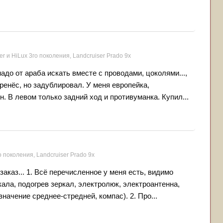
r и HiLux 3го поколения, Landсruiser Prado 9x
адо от араба искать вместе с проводами, цоколями...,
ренёс, но задублировал. У меня европейка,
 В левом только задний ход и противуманка. Купил...
о поколения, Landсruiser Prado 9x
аказ... 1. Всё перечисленное у меня есть, видимо
кала, подогрев зеркал, электролюк, электроантенна,
начение среднее-стредней, компас). 2. Про...