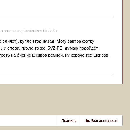
го поколения, Landсruiser Prado 9x
 влияет), куплен год назад. Могу завтра фотку
ь и слева, пихло то же, 5VZ-FE, думаю подойдёт.
еть на биение шкивов ремней, ну короче тех шкивов...
Правила
Вся активность