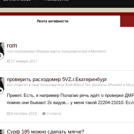
Лента активности
rom
rom
опубликовал Маркер карты пользователей в
Members
17 января 2017
проверить расходомер 5VZ,г.Екатеринбург
rom
ответил в тему пользователя
Kirill-Biba
в
Тех. вопросы 4Runner и HiLu
Привет. Есть, я например Полагаю речь идёт о проверке ДМРВ
помню они бывают 2х видов... у меня такой 22204-21010. Ес
8 октября 2015
3 ответа
Сурф 185 можно сделать мягче?