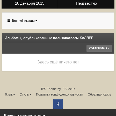
20 декабря 2015
Неизвестно
Тип публикации
Альбомы, опубликованные пользователем КАЛЛЕР
СОРТИРОВКА
Здесь ещё ничего нет
IPS Theme
by
IPSFocus
Язык
Стиль
Политика конфиденциальности
Обратная связь
Facebook
Администрация форума:
info@land-cruiser.ru
Важная информация