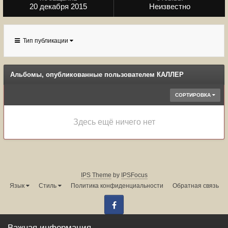
20 декабря 2015
Неизвестно
Тип публикации
Альбомы, опубликованные пользователем КАЛЛЕР
СОРТИРОВКА
Здесь ещё ничего нет
IPS Theme
by
IPSFocus
Язык
Стиль
Политика конфиденциальности
Обратная связь
Facebook
Администрация форума:
info@land-cruiser.ru
Важная информация