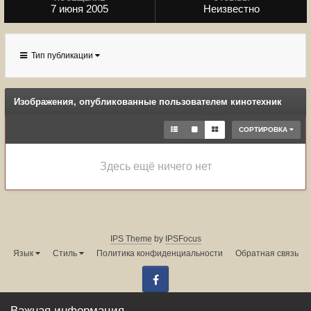
7 июня 2005
Неизвестно
Тип публикации
Изображения, опубликованные пользователем кинотехник
СОРТИРОВКА
Здесь ещё ничего нет
IPS Theme
by
IPSFocus
Язык
Стиль
Политика конфиденциальности
Обратная связь
Facebook
Администрация форума:
info@land-cruiser.ru
Важная информация