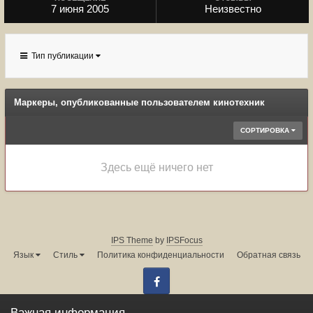
7 июня 2005
Неизвестно
Тип публикации
Маркеры, опубликованные пользователем кинотехник
СОРТИРОВКА
Здесь ещё ничего нет
IPS Theme
by
IPSFocus
Язык
Стиль
Политика конфиденциальности
Обратная связь
Facebook
Администрация форума:
info@land-cruiser.ru
Важная информация