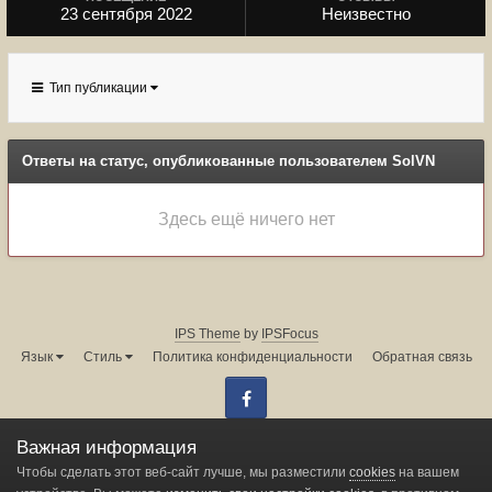
23 сентября 2022
Неизвестно
Тип публикации
Ответы на статус, опубликованные пользователем SolVN
Здесь ещё ничего нет
IPS Theme
by
IPSFocus
Язык
Стиль
Политика конфиденциальности
Обратная связь
Facebook
Администрация форума:
info@land-cruiser.ru
Важная информация
Powered by Invision Community
Чтобы сделать этот веб-сайт лучше, мы разместили
cookies
на вашем