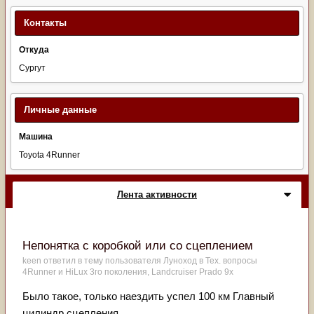
Контакты
Откуда
Сургут
Личные данные
Машина
Toyota 4Runner
Лента активности
Непонятка с коробкой или со сцеплением
keen
ответил в тему пользователя
Луноход
в
Тех. вопросы
4Runner и HiLux 3го поколения, Landсruiser Prado 9x
Было такое, только наездить успел 100 км Главный
цилиндр сцепления