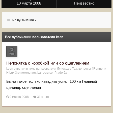
10 марта 2008
Неизвестно
Тип публикации
Все публикации пользователя keen
Непонятка с коробкой или со сцеплением
keen
ответил в тему пользователя
Луноход
в
Тех. вопросы 4Runner и
HiLux 3го поколения, Landсruiser Prado 9x
Было такое, только наездить успел 100 км Главный
цилиндр сцепления
9 марта 2008
31 ответ