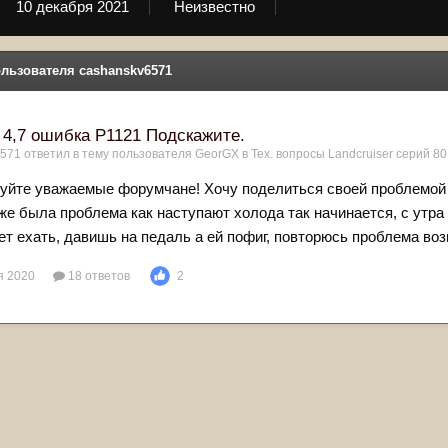
10 декабря 2021
Неизвестно
льзователя cashanskv6571
 4,7 ошибка P1121 Подскажите.
6571
ответил в тему пользователя
GeorGX
в
Тех. вопросы Landcruiser серий 80,
уйте уважаемые форумчане! Хочу поделиться своей проблемой 
же была проблема как наступают холода так начинается, с утра 
ет ехать, давишь на педаль а ей пофиг, повторюсь проблема возн
я 2020
18 ответов
2