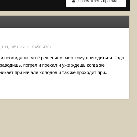
Просмотреть профиль
 100, 105 (Lexus LX 450, 470)
и неожиданным её решением, мож кому пригодиться. Года
заводишь, погрел и поехал и уже ждешь когда же
икает при начале холодов и так же проходит при...