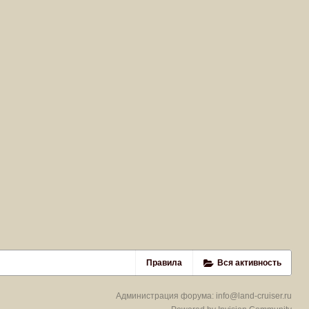
Правила
Вся активность
Администрация форума:
info@land-cruiser.ru