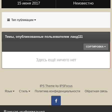
15 июня 2017
Неизвестно
Тип публикации
Темы, опубликованные пользователем ланд111
СОРТИРОВКА
Здесь ещё ничего нет
IPS Theme
by
IPSFocus
Язык
Стиль
Политика конфиденциальности
Обратная связь
Facebook
Администрация форума:
info@land-cruiser.ru
Важная информация