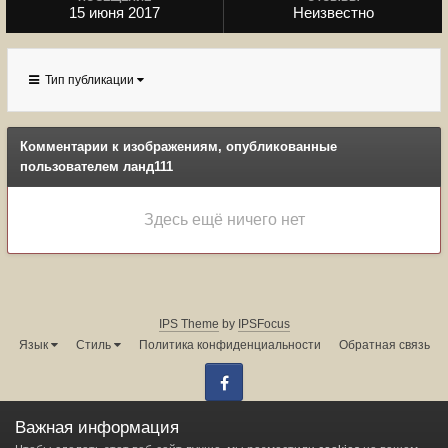
15 июня 2017
Неизвестно
Тип публикации
Комментарии к изображениям, опубликованные
пользователем ланд111
Здесь ещё ничего нет
IPS Theme
by
IPSFocus
Язык
Стиль
Политика конфиденциальности
Обратная связь
Facebook
Администрация форума:
info@land-cruiser.ru
Важная информация
Powered by Invision Community