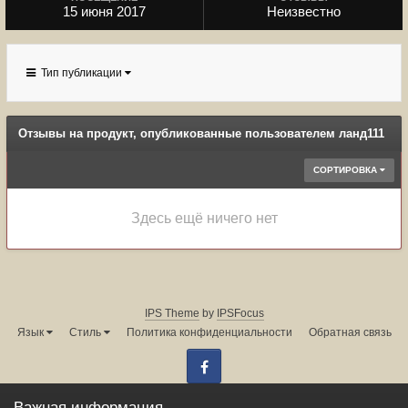
15 июня 2017
Неизвестно
Тип публикации
Отзывы на продукт, опубликованные пользователем ланд111
СОРТИРОВКА
Здесь ещё ничего нет
IPS Theme
by
IPSFocus
Язык
Стиль
Политика конфиденциальности
Обратная связь
Facebook
Администрация форума:
info@land-cruiser.ru
Важная информация